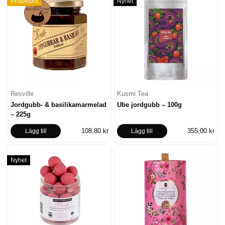
Prisbelönt
Nyhet
Resville
Kusmi Tea
Jordgubb- & basilikamarmelad
Ube jordgubb – 100g
– 225g
108,80 kr
355,00 kr
Lägg till
Lägg till
Nyhet