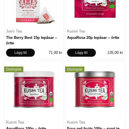
Joe's Tea
Kusmi Tea
The Berry Best 15p tepåsar –
AquaRosa 20p tepåsar – örtte
örtte
71,00 kr
135,00 kr
Lägg till
Lägg till
Ekologisk
Ekologisk
Kusmi Tea
Kusmi Tea
AquaRosa 100g – örtte
Four red fruits 100g – svart te