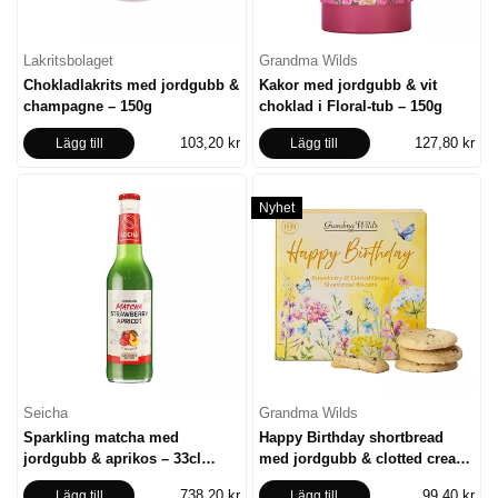
Lakritsbolaget
Grandma Wilds
Chokladlakrits med jordgubb &
Kakor med jordgubb & vit
champagne – 150g
choklad i Floral-tub – 150g
103,20 kr
127,80 kr
Lägg till
Lägg till
Nyhet
Seicha
Grandma Wilds
Sparkling matcha med
Happy Birthday shortbread
jordgubb & aprikos – 33cl
med jordgubb & clotted cream
(24st)
– 200g
738,20 kr
99,40 kr
Lägg till
Lägg till