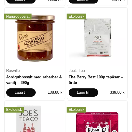
Närproducerat
Ekologisk
Resville
Joe's Tea
Jordgubbssylt med rabarber &
The Berry Best 100p tepåsar –
vanilj – 390g
örtte
108,80 kr
339,80 kr
Lägg till
Lägg till
Ekologisk
Ekologisk