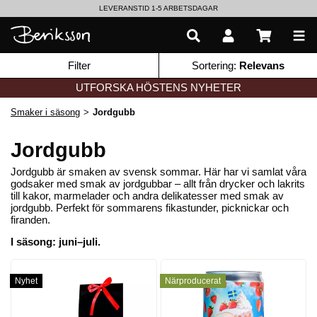
LEVERANSTID 1-5 ARBETSDAGAR
EN VÄRLD AV PRISBELÖNTA DELIKATESSER & DRYCKER
Filter
Sortering:
Relevans
UTFORSKA HÖSTENS NYHETER
Smaker i säsong
>
Jordgubb
Jordgubb
Jordgubb är smaken av svensk sommar. Här har vi samlat våra
godsaker med smak av jordgubbar – allt från drycker och lakrits
till kakor, marmelader och andra delikatesser med smak av
jordgubb. Perfekt för sommarens fikastunder, picknickar och
firanden.
I säsong: juni–juli.
Nyhet
Närproducerat