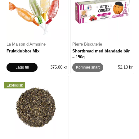
La Maison d’Armorine
Pierre Biscuterie
Fruktklubbor Mix
Shortbread med blandade bär
– 150g
375,00 kr
52,10 kr
Lägg till
Kommer snart
Ekologisk