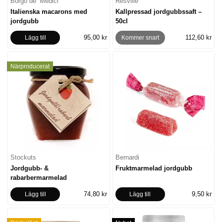
Borgo de’ Medici
Resville
Italienska macarons med
Kallpressad jordgubbssaft –
jordgubb
50cl
95,00 kr
112,60 kr
Lägg till
Kommer snart
Närproducerat
Stockuts
Bernardi
Jordgubb- &
Fruktmarmelad jordgubb
rabarbermarmelad
74,80 kr
9,50 kr
Lägg till
Lägg till