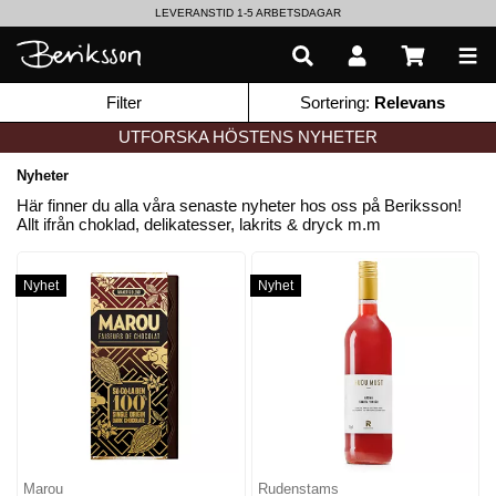
LEVERANSTID 1-5 ARBETSDAGAR
EN VÄRLD AV PRISBELÖNTA DELIKATESSER & DRYCKER
Filter
Sortering:
Relevans
UTFORSKA HÖSTENS NYHETER
Nyheter
Här finner du alla våra senaste nyheter hos oss på Beriksson!
Allt ifrån choklad, delikatesser, lakrits & dryck m.m
Nyhet
Nyhet
Marou
Rudenstams