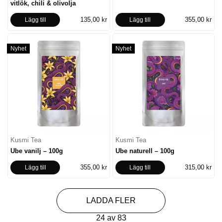
vitlök, chili & olivolja
135,00 kr
355,00 kr
Lägg till
Lägg till
Nyhet
Nyhet
Kusmi Tea
Kusmi Tea
Ube vanilj – 100g
Ube naturell – 100g
355,00 kr
315,00 kr
Lägg till
Lägg till
LADDA FLER
24 av 83