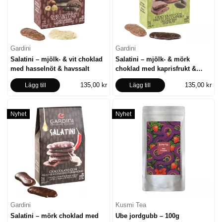
Gardini
Gardini
Salatini – mjölk- & vit choklad
Salatini – mjölk- & mörk
med hasselnöt & havssalt
choklad med kaprisfrukt &
havssalt
135,00 kr
135,00 kr
Lägg till
Lägg till
Nyhet
Nyhet
Gardini
Kusmi Tea
Salatini – mörk choklad med
Ube jordgubb – 100g