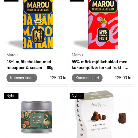
Marou
Marou
48% mjölkchoklad med
55% mörk mjölkchoklad med
rispapper & sesam – 80g
kokosmjölk & torkad frukt –
80g
125,00 kr
125,00 kr
Kommer snart
Kommer snart
Nyhet
Nyhet