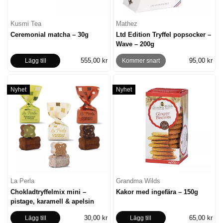
Kusmi Tea
Mathez
Ceremonial matcha – 30g
Ltd Edition Tryffel popsocker –
Wave – 200g
555,00 kr
95,00 kr
Lägg till
Kommer snart
Nyhet
Nyhet
La Perla
Grandma Wilds
Chokladtryffelmix mini –
Kakor med ingefära – 150g
pistage, karamell & apelsin
30,00 kr
65,00 kr
Lägg till
Lägg till