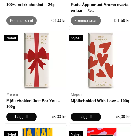
100% mörk choklad – 24g
Rudu Äpplemust Aroma svarta
vinbär – 75cl
63,00 kr
131,60 kr
Kommer snart
Kommer snart
Nyhet
Nyhet
Majani
Majani
Mjölkchoklad Just For You –
Mjölkchoklad With Love – 100g
100g
75,00 kr
75,00 kr
Lägg till
Lägg till
Nyhet
Nyhet