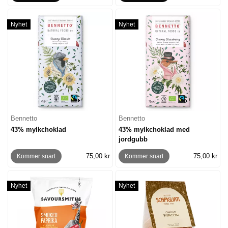
Nyhet
Nyhet
Bennetto
Bennetto
43% mylkchoklad
43% mylkchoklad med
jordgubb
75,00 kr
75,00 kr
Kommer snart
Kommer snart
Nyhet
Nyhet