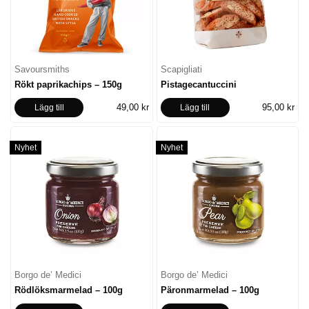
Savoursmiths
Scapigliati
Rökt paprikachips – 150g
Pistagecantuccini
49,00 kr
95,00 kr
Lägg till
Lägg till
Nyhet
Nyhet
Borgo de’ Medici
Borgo de’ Medici
Rödlöksmarmelad – 100g
Päronmarmelad – 100g