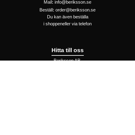
Mail
:
info@beriksson.se
Beställ
:
order@beriksson.se
Du kan även beställa
i
shoppen
eller
via telefon
Hitta till oss
Beriksson AB
Montörvägen 2
​
461 37 Trollhättan
Sweden
OrgNr: 559043-2612
Hjälp
Bli återförsäljare
FAQ
Återförsäljare - Villkor