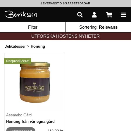
LEVERANSTID 1-5 ARBETSDAGAR
EN VÄRLD AV PRISBELÖNTA DELIKATESSER & DRYCKER
Filter
Sortering:
Relevans
UTFORSKA HÖSTENS NYHETER
Delikatesser
>
Honung
Närproducerat
Assarebo Gård
Honung från vår egna gård