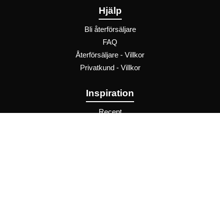
Hjälp
Bli återförsäljare
FAQ
Återförsäljare - Villkor
Privatkund - Villkor
Inspiration
Recept
Trender
Chokopedia
Förvara chokladen rätt
Chokladprovning
Chokladens dag
Dryckesguide
Presentguide
Företagspresenter