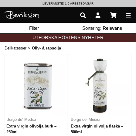
LEVERANSTID 1-5 ARBETSDAGAR
EN VÄRLD AV PRISBELÖNTA DELIKATESSER & DRYCKER
Filter
Sortering:
Relevans
UTFORSKA HÖSTENS NYHETER
Delikatesser
>
Oliv- & rapsolja
Borgo de’ Medici
Borgo de’ Medici
Extra virgin olivolja burk –
Extra virgin olivolja flaska –
250ml
500ml