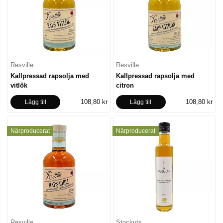
Resville
Resville
Kallpressad rapsolja med
Kallpressad rapsolja med
vitlök
citron
108,80 kr
108,80 kr
Lägg till
Lägg till
Närproducerat
Närproducerat
Resville
Stockuts