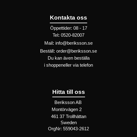
Kontakta oss
Öppettider: 08 - 17
Tel
:
0520-82007
Mail
:
info@beriksson.se
Beställ
:
order@beriksson.se
Du kan även beställa
i
shoppen
eller
via telefon
Hitta till oss
Beriksson AB
Montörvägen 2
​
461 37 Trollhättan
Sweden
OrgNr: 559043-2612