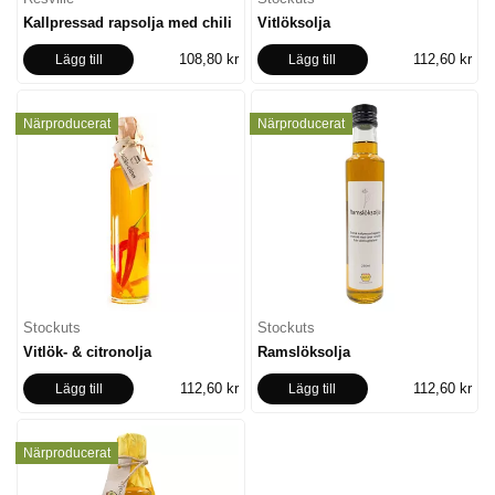
Kallpressad rapsolja med chili
Vitlöksolja
108,80 kr
112,60 kr
Lägg till
Lägg till
Närproducerat
Närproducerat
Stockuts
Stockuts
Vitlök- & citronolja
Ramslöksolja
112,60 kr
112,60 kr
Lägg till
Lägg till
Närproducerat