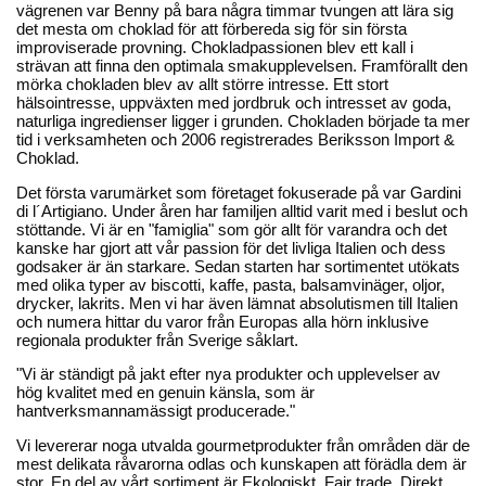
vägrenen var Benny på bara några timmar tvungen att lära sig
det mesta om choklad för att förbereda sig för sin första
improviserade provning. Chokladpassionen blev ett kall i
strävan att finna den optimala smakupplevelsen. Framförallt den
mörka chokladen blev av allt större intresse. Ett stort
hälsointresse, uppväxten med jordbruk och intresset av goda,
naturliga ingredienser ligger i grunden. Chokladen började ta mer
tid i verksamheten och 2006 registrerades Beriksson Import &
Choklad.
Det första varumärket som företaget fokuserade på var Gardini
di l´Artigiano. Under åren har familjen alltid varit med i beslut och
stöttande. Vi är en "famiglia" som gör allt för varandra och det
kanske har gjort att vår passion för det livliga Italien och dess
godsaker är än starkare. Sedan starten har sortimentet utökats
med olika typer av biscotti, kaffe, pasta, balsamvinäger, oljor,
drycker, lakrits. Men vi har även lämnat absolutismen till Italien
och numera hittar du varor från Europas alla hörn inklusive
regionala produkter från Sverige såklart.
"Vi är ständigt på jakt efter nya produkter och upplevelser av
hög kvalitet med en genuin känsla, som är
hantverksmannamässigt producerade."
Vi levererar noga utvalda gourmetprodukter från områden där de
mest delikata råvarorna odlas och kunskapen att förädla dem är
stor. En del av vårt sortiment är Ekologiskt, Fair trade, Direkt