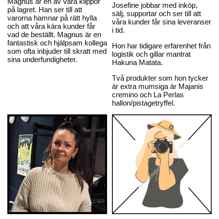
Magnus är en av våra klippor
Josefine jobbar med inköp,
på lagret. Han ser till att
sälj, supportar och ser till att
varorna hamnar på rätt hylla
våra kunder får sina leveranser
och att våra kära kunder får
i tid.
vad de beställt. Magnus är en
fantastisk och hjälpsam kollega
Hon har tidigare erfarenhet från
som ofta inbjuder till skratt med
logistik och gillar mantrat
sina underfundigheter.
Hakuna Matata.
Två produkter som hon tycker
är extra mumsiga är Majanis
cremino och La Perlas
hallon/pistagetryffel.