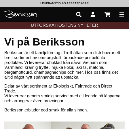
LEVERANSTID 1-5 ARBETSDAGAR
EN VÄRLD AV PRISBELÖNTA DELIKATESSER & DRYCKER
UTFORSKA HÖSTENS NYHETER
Vi på Beriksson
Beriksson är ett familjeföretag i Trollhättan som distribuerar ett
brett sortiment av omsorgsfullt förpackade prisbelönta
produkter. Vi levererar choklad från såväl Vietnam som
Värmland, krämig tryffel, mjuka kolor, lakrits, matcha,
bergamottcurd, champagnechips och mer. Hos oss finns det
alltid något nytt spännande att upptäcka.
Delar av vårt sortiment är Ekologiskt, Fairtrade och Direct
Trade.
Vi levererar genom smidig service med ett leende på läpparna
och arrangerar även provningar.
Beriksson erbjuder god smak för alla sinnen.