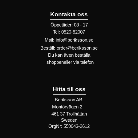
Kontakta oss
Öppettider: 08 - 17
Tel
:
0520-82007
Mail
:
info@beriksson.se
Beställ
:
order@beriksson.se
Du kan även beställa
i
shoppen
eller
via telefon
Hitta till oss
Beriksson AB
Montörvägen 2
​
461 37 Trollhättan
Sweden
OrgNr: 559043-2612