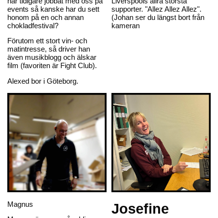
har tidigare jobbat med oss på
Liverspools allra största
events så kanske har du sett
supporter. "Allez Allez Allez".
honom på en och annan
(Johan ser du längst bort från
chokladfestival?
kameran
Förutom ett stort vin- och
matintresse, så driver han
även musikblogg och älskar
film (favoriten är Fight Club).
Alexed bor i Göteborg.
Magnus
Josefine