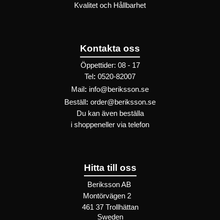
Kvalitet och Hållbarhet
Kontakta oss
Öppettider: 08 - 17
Tel
:
0520-82007
Mail
:
info@beriksson.se
Beställ
:
order@beriksson.se
Du kan även beställa
i
shoppen
eller
via telefon
Hitta till oss
Beriksson AB
Montörvägen 2
​
461 37 Trollhättan
Sweden