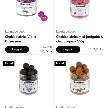
Lakritsbolaget
Lakritsbolaget
Chokladlakrits Violet
Chokladlakrits med jordgubb &
Obsession
champagne – 150g
103,20 kr
103,20 kr
Lägg till
Lägg till
87,72 kr
Nyhet
Nyhet
Lakritsbolaget
Lakritsbolaget