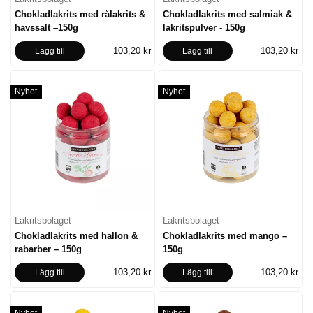
Chokladlakrits med rålakrits &
Chokladlakrits med salmiak &
havssalt –150g
lakritspulver - 150g
103,20 kr
103,20 kr
Lägg till
Lägg till
Nyhet
Nyhet
Lakritsbolaget
Lakritsbolaget
Chokladlakrits med hallon &
Chokladlakrits med mango –
rabarber – 150g
150g
103,20 kr
103,20 kr
Lägg till
Lägg till
Nyhet
Nyhet