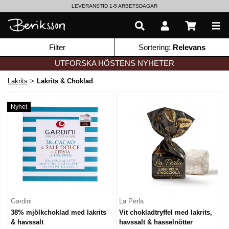
LEVERANSTID 1-5 ARBETSDAGAR
EN VÄRLD AV PRISBELÖNTA DELIKATESSER & DRYCKER
Filter
Sortering:
Relevans
UTFORSKA HÖSTENS NYHETER
Lakrits
>
Lakrits & Choklad
Nyhet
Gardini
La Perla
38% mjölkchoklad med lakrits
Vit chokladtryffel med lakrits,
& havssalt
havssalt & hasselnötter