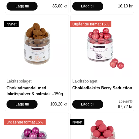
85,00 kr
16,10 kr
Lägg till
Lägg till
Nyhet
Utgående format 15%
Lakritsbolaget
Lakritsbolaget
Chokladmandel med
Chokladlakrits Berry Seduction
lakritspulver & salmiak –150g
103,20 kr
103,20 kr
Lägg till
Lägg till
87,72 kr
Utgående format 15%
Nyhet