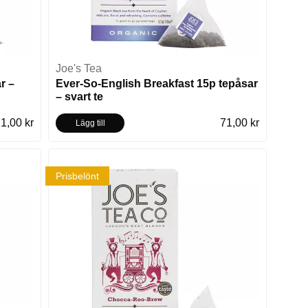
Joe's Tea
r –
Ever-So-English Breakfast 15p tepåsar
– svart te
1,00 kr
71,00 kr
Lägg till
Prisbelönt