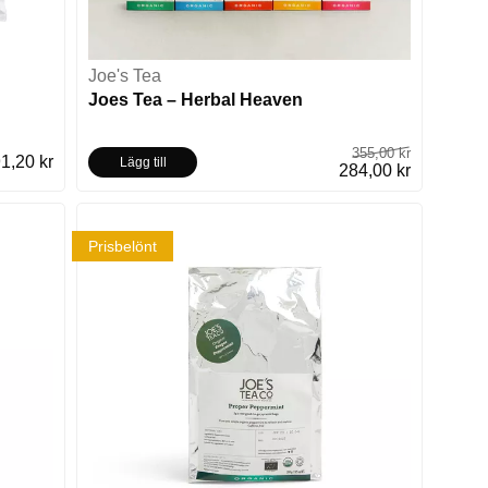
Joe's Tea
Joes Tea – Herbal Heaven
355,00 kr
1,20 kr
Lägg till
284,00 kr
Prisbelönt