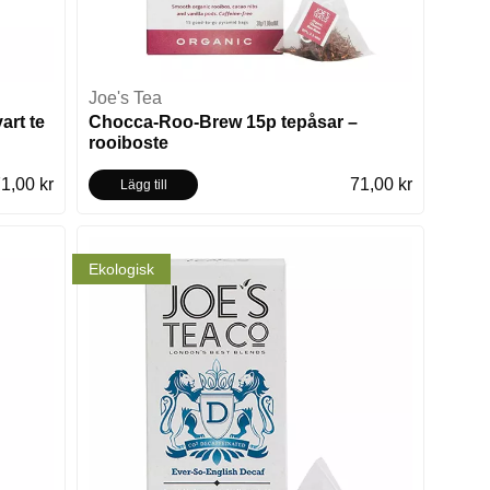
Joe's Tea
art te
Chocca-Roo-Brew 15p tepåsar –
rooiboste
1,00 kr
71,00 kr
Lägg till
Ekologisk