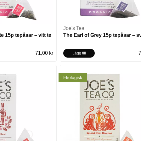
Joe's Tea
 15p tepåsar – vitt te
The Earl of Grey 15p tepåsar – sv
71,00 kr
7
Lägg till
Ekologisk