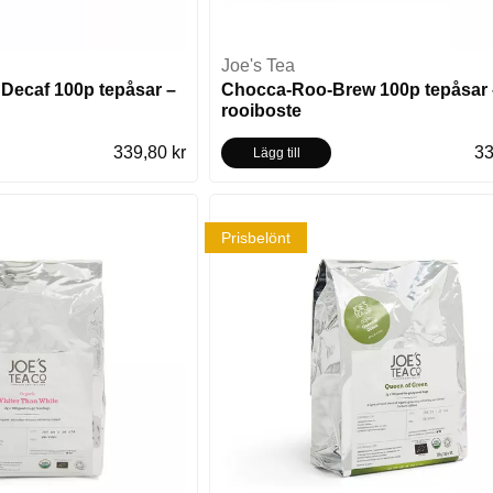
Joe's Tea
 Decaf 100p tepåsar –
Chocca-Roo-Brew 100p tepåsar 
rooiboste
339,80 kr
33
Lägg till
Prisbelönt