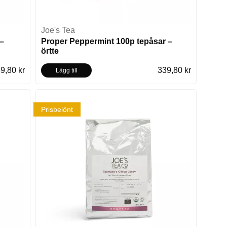
Joe's Tea
–
Proper Peppermint 100p tepåsar –
örtte
9,80 kr
339,80 kr
Lägg till
Prisbelönt