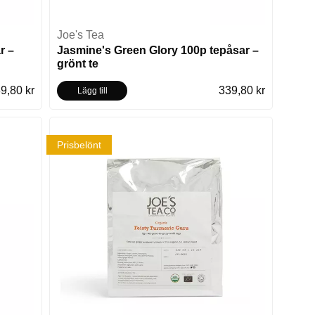
Joe's Tea
r –
Jasmine's Green Glory 100p tepåsar –
grönt te
9,80 kr
339,80 kr
Lägg till
Prisbelönt