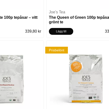
Joe's Tea
e 100p tepåsar – vitt
The Queen of Green 100p tepåsa
grönt te
339,80 kr
33
Lägg till
Prisbelönt