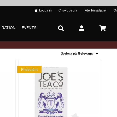
Logga in
Chokopedia
Återförsäljare
O
PIRATION
EVENTS
Sortera på
Relevans
Prisbelönt