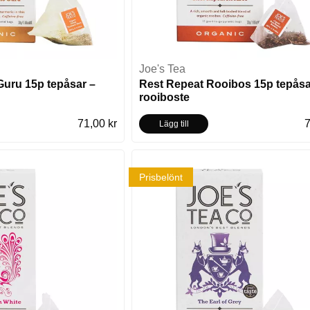
Joe's Tea
Guru 15p tepåsar –
Rest Repeat Rooibos 15p tepåsa
rooiboste
71,00 kr
7
Lägg till
Prisbelönt