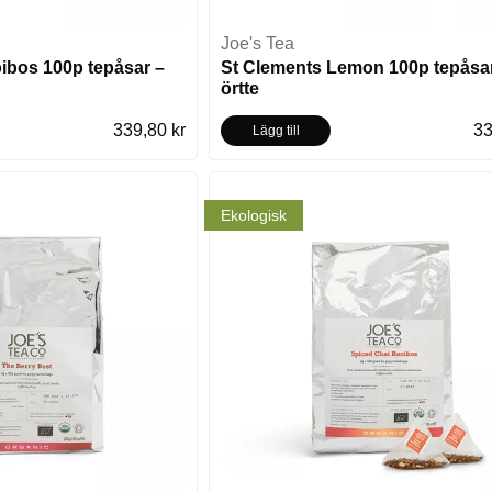
Joe's Tea
ibos 100p tepåsar –
St Clements Lemon 100p tepåsa
örtte
339,80 kr
33
Lägg till
Ekologisk