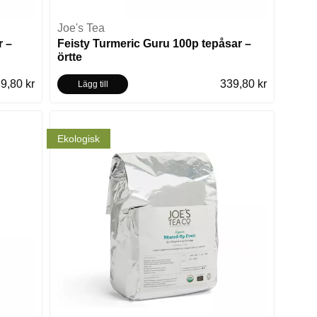
Joe's Tea
r –
Feisty Turmeric Guru 100p tepåsar –
örtte
9,80 kr
339,80 kr
Lägg till
Ekologisk