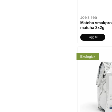
(3)
Matcha
(14)
Mint
(5)
Mynta
Joe's Tea
(1)
Passionsfrukt
Matcha smakpro
(2)
Peppar
matcha 3x2g
(7)
Persika
Lägg till
(3)
Päron
(1)
Svarta vinbär
(6)
Tropisk Frukt
Ekologisk
(12)
Vanilj
(1)
Vinbär
(1)
Vindruva
(11)
Äpple