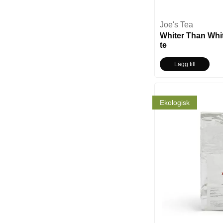
Joe's Tea
Whiter Than Whit
te
Lägg till
Ekologisk