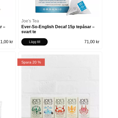
Joe's Tea
r –
Ever-So-English Decaf 15p tepåsar –
svart te
1,00 kr
71,00 kr
Lägg till
Spara 20 %