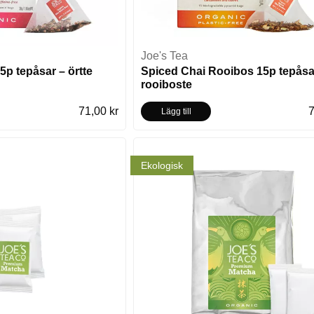
Joe's Tea
5p tepåsar – örtte
Spiced Chai Rooibos 15p tepåsa
rooiboste
71,00 kr
7
Lägg till
Ekologisk