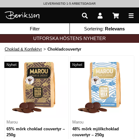
LEVERANSTID 1-5 ARBETSDAGAR
EN VÄRLD AV PRISBELÖNTA DELIKATESSER & DRYCKER
Filter
Sortering:
Relevans
UTFORSKA HÖSTENS NYHETER
Choklad & Konfektyr
>
Chokladcouvertyr
Nyhet
Nyhet
Marou
Marou
65% mörk choklad couvertyr –
48% mörk mjölkchoklad
250g
couvertyr – 250g