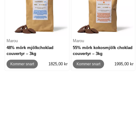
Marou
Marou
48% mörk mjölkchoklad
55% mörk kokosmjölk choklad
couvertyr – 3kg
couvertyr – 3kg
1825,00 kr
1995,00 kr
Kommer snart
Kommer snart