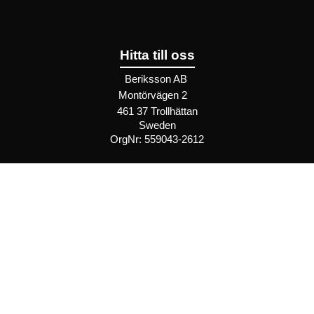
Hitta till oss
Beriksson AB
Montörvägen 2
​
461 37 Trollhättan
Sweden
OrgNr: 559043-2612
Hjälp
Bli återförsäljare
FAQ
Återförsäljare - Villkor
Privatkund - Villkor
Inspiration