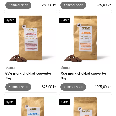
285,00 kr
235,00 kr
Kommer snart
Kommer snart
Nyhet
Nyhet
Marou
Marou
65% mörk choklad couvertyr –
75% mörk choklad couvertyr –
3kg
3kg
1825,00 kr
1995,00 kr
Kommer snart
Kommer snart
Nyhet
Nyhet