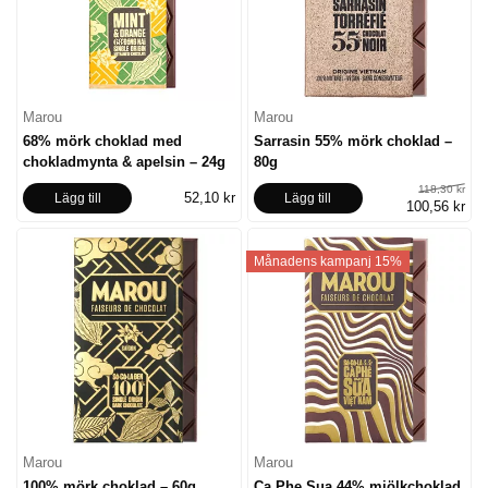
Marou
Marou
68% mörk choklad med
Sarrasin 55% mörk choklad –
chokladmynta & apelsin – 24g
80g
118,30 kr
52,10 kr
Lägg till
Lägg till
100,56 kr
Månadens kampanj 15%
Marou
Marou
100% mörk choklad – 60g
Ca Phe Sua 44% mjölkchoklad