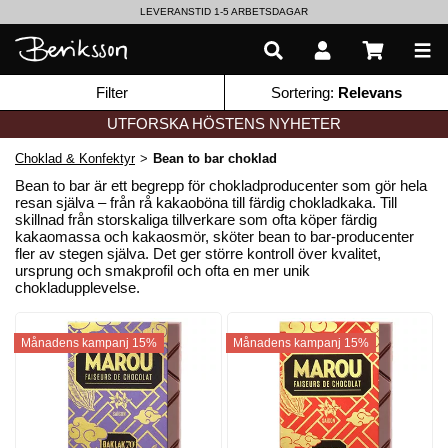
LEVERANSTID 1-5 ARBETSDAGAR
EN VÄRLD AV PRISBELÖNTA DELIKATESSER & DRYCKER
Filter
Sortering:
Relevans
UTFORSKA HÖSTENS NYHETER
Choklad & Konfektyr
>
Bean to bar choklad
Bean to bar är ett begrepp för chokladproducenter som gör hela
resan själva – från rå kakaoböna till färdig chokladkaka. Till
skillnad från storskaliga tillverkare som ofta köper färdig
kakaomassa och kakaosmör, sköter bean to bar-producenter
fler av stegen själva. Det ger större kontroll över kvalitet,
ursprung och smakprofil och ofta en mer unik
chokladupplevelse.
Månadens kampanj 15%
Månadens kampanj 15%