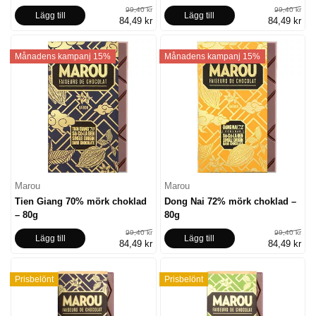
99,40 kr
99,40 kr
Lägg till
Lägg till
84,49 kr
84,49 kr
Månadens kampanj 15%
Månadens kampanj 15%
Marou
Marou
Tien Giang 70% mörk choklad
Dong Nai 72% mörk choklad –
– 80g
80g
99,40 kr
99,40 kr
Lägg till
Lägg till
84,49 kr
84,49 kr
Prisbelönt
Prisbelönt