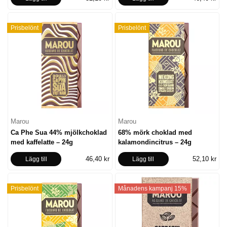
Prisbelönt
Prisbelönt
Marou
Marou
Ca Phe Sua 44% mjölkchoklad
68% mörk choklad med
med kaffelatte – 24g
kalamondincitrus – 24g
46,40 kr
52,10 kr
Lägg till
Lägg till
Prisbelönt
Månadens kampanj 15%