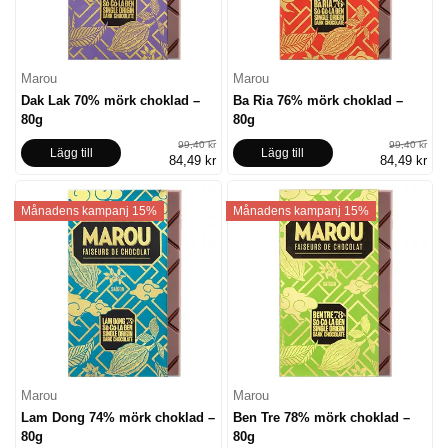
Marou
Marou
Dak Lak 70% mörk choklad –
Ba Ria 76% mörk choklad –
80g
80g
99,40 kr
99,40 kr
Lägg till
Lägg till
84,49 kr
84,49 kr
Månadens kampanj 15%
Månadens kampanj 15%
Marou
Marou
Lam Dong 74% mörk choklad –
Ben Tre 78% mörk choklad –
80g
80g