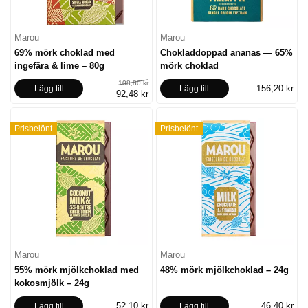
Marou
Marou
69% mörk choklad med
Chokladdoppad ananas — 65%
ingefära & lime – 80g
mörk choklad
108,80 kr
156,20 kr
Lägg till
Lägg till
92,48 kr
Prisbelönt
Prisbelönt
Marou
Marou
55% mörk mjölkchoklad med
48% mörk mjölkchoklad – 24g
kokosmjölk – 24g
52,10 kr
46,40 kr
Lägg till
Lägg till