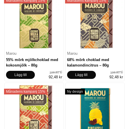
Månadens kampanj 15%
Månadens kampanj 15%
Marou
Marou
55% mörk mjölkchoklad med
68% mörk choklad med
kokosmjölk – 80g
kalamondincitrus – 80g
108,80 kr
108,80 kr
Lägg till
Lägg till
92,48 kr
92,48 kr
Månadens kampanj 15%
Ny design