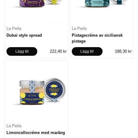
La Perla
La Perla
Dubai style spread
Pistagecréme av siciliansk
pistage
222,40 kr
188,30 kr
Lägg till
Lägg till
La Perla
Limoncellocréme med maräng