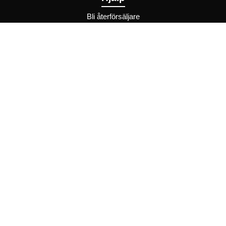
Bli återförsäljare
FAQ
Återförsäljare - Villkor
Privatkund - Villkor
Inspiration
Recept
Trender
Chokopedia
Förvara chokladen rätt
Chokladprovning
Chokladens dag
Dryckesguide
Presentguide
Företagspresenter