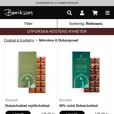
LEVERANSTID 1-5 ARBETSDAGAR
EN VÄRLD AV PRISBELÖNTA DELIKATESSER & DRYCKER
Filter
Sortering:
Relevans
UTFORSKA HÖSTENS NYHETER
Choklad & Konfektyr
>
Nötcréme & Dubaispread
Bernardi
Bernardi
Dubaichoklad mjölkchoklad
60% mörk Dubaichoklad