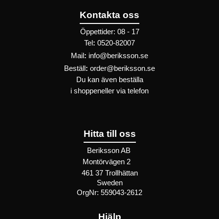
Kontakta oss
Öppettider: 08 - 17
Tel
:
0520-82007
Mail
:
info@beriksson.se
Beställ
:
order@beriksson.se
Du kan även beställa
i
shoppen
eller
via telefon
Hitta till oss
Beriksson AB
Montörvägen 2
​
461 37 Trollhättan
Sweden
OrgNr: 559043-2612
Hjälp