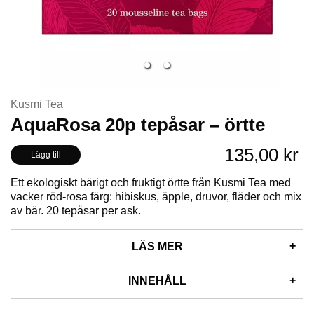
Kusmi Tea
AquaRosa 20p tepåsar – örtte
135,00 kr
Lägg till
Ett ekologiskt bärigt och fruktigt örtte från Kusmi Tea med
vacker röd-rosa färg: hibiskus, äpple, druvor, fläder och mix
av bär. 20 tepåsar per ask.
LÄS MER
Bryggtips för örtte
INNEHÅLL
Bryggrad: 95 - 100°C
Låt dra i: 5 – 7 minuter
Ingredienser: Hibiskus* (38%), äpple*, druva*,