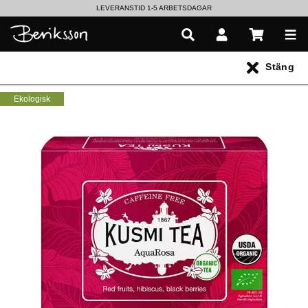
LEVERANSTID 1-5 ARBETSDAGAR
EN VÄRLD AV PRISBELÖNTA DELIKATESSER & DRYCKER
Stäng
UTFORSKA HÖSTENS NYHETER
Ekologisk
Alla produkter
** Inga produkter hittades **