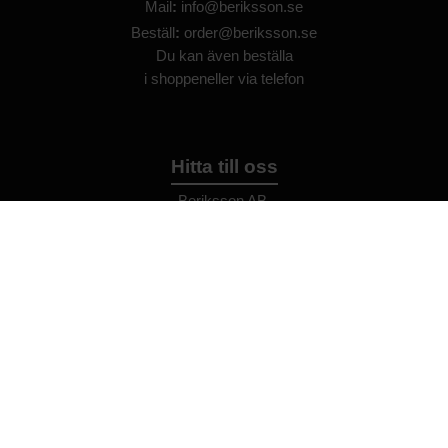
Mail
:
info@beriksson.se
Beställ
:
order@beriksson.se
Du kan även beställa
i
shoppen
eller
via telefon
Hitta till oss
Beriksson AB
Montörvägen 2
​
461 37 Trollhättan
Sweden
OrgNr: 559043-2612
Hjälp
Bli återförsäljare
FAQ
Återförsäljare - Villkor