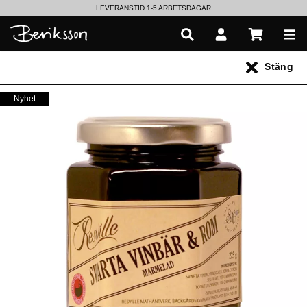
LEVERANSTID 1-5 ARBETSDAGAR
EN VÄRLD AV PRISBELÖNTA DELIKATESSER & DRYCKER
Stäng
UTFORSKA HÖSTENS NYHETER
Nyhet
Alla produkter
** Inga produkter hittades **