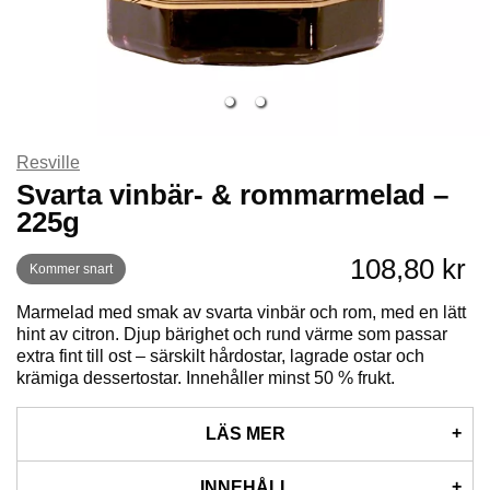
Resville
Svarta vinbär- & rommarmelad –
225g
108,80 kr
Kommer snart
Marmelad med smak av svarta vinbär och rom, med en lätt
hint av citron. Djup bärighet och rund värme som passar
extra fint till ost – särskilt hårdostar, lagrade ostar och
krämiga dessertostar. Innehåller minst 50 % frukt.
LÄS MER
Den här marmeladen på svarta vinbär och rom har en tydlig
INNEHÅLL