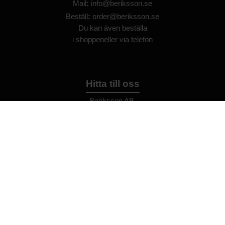
Mail
:
info@beriksson.se
Beställ
:
order@beriksson.se
Du kan även beställa
i
shoppen
eller
via telefon
Hitta till oss
Beriksson AB
Montörvägen 2
​
461 37 Trollhättan
Sweden
OrgNr: 559043-2612
Hjälp
Bli återförsäljare
FAQ
Återförsäljare - Villkor