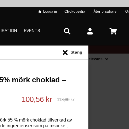
Logga in
Chokopedia
Återförsäljare
O
PIRATION
EVENTS
Stäng
Sortera på
Relevans
s **
55% mörk choklad –
100,56 kr
118,30 kr
rk 55 % mörk choklad tillverkad av
de ingredienser som palmsocker,