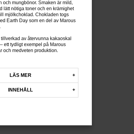
ön och mungbönor. Smaken är mild,
d lätt nötiga toner och en krämighet
till mjölkchoklad. Chokladen togs
ed Earth Day som en del av Marous
.
tillverkad av återvunna kakaoskal
– ett tydligt exempel på Marous
ar och medveten produktion.
LÄS MER
s till
Jury’s Favorite
vid 2025 års
INNEHÅLL
tt franskt kvalitetspris
 kakaonibs får denna choklad en
 %), palmsocker (26 %),
, balanserat av naturlig sötma från
tefrön (10 %), mungbönspulver,
tade bovetefrön bidrar med textur
n, medan mungbönspulver ger en
En nypa salt rundar av smaken.
ion: