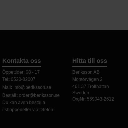
Tillverkad i en 
Förpackningen ä
jordnötter, cash
och bark från p
speglar Marous f
Näringsvärde p
Energi: 2427 kJ 
Marou betalar et
Fett: 38 g
kakaon, och det
– varav mättat fe
ska få rättvist b
Kolhydrater: 51 
kakaobönderna a
– varav sockerar
kakaofarmer. På 
Protein: 9 g
standard och kva
Salt: 0,18 g
bara blir godare
Kontakta oss
Hitta till oss
Njut av en hand
Öppettider: 08 - 17
Beriksson AB
handpressat papp
såhär.
Tel
:
0520-82007
Montörvägen 2
​
461 37 Trollhättan
Mail
:
info@beriksson.se
Producent Maro
Sweden
Beställ
:
order@beriksson.se
80g
OrgNr: 559043-2612
Du kan även beställa
i
shoppen
eller
via telefon