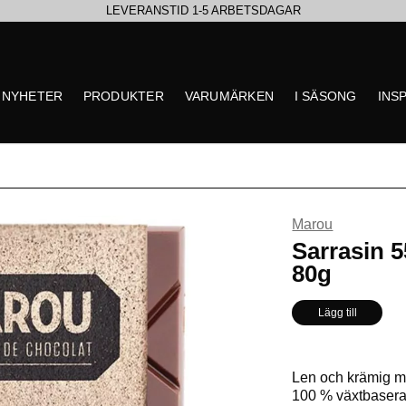
LEVERANSTID 1-5 ARBETSDAGAR
EN VÄRLD AV PRISBELÖNTA DELIKATESSER & DRYCKER
NYHETER
PRODUKTER
VARUMÄRKEN
I SÄSONG
INS
SE VÅRA SENASTE NYHETER
Marou
** Inga produkter hittade
Sarrasin 
80g
Lägg till
Len och krämig mö
100 % växtbasera