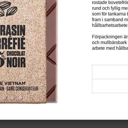
rostade bovetefr
rund och fyllig me
som för tankarna 
fram i samband m
hållbarhetsarbete
Förpackningen är 
och mullbärsbark 
arbete med hållb
Chokladen utsåg
Prix Épicures – e
Ingredienser:
Med hela 40,8 %
Kakaonibs (40,8
tydlig kakaosmak
kakaosmör, bove
palmsocker. Ros
salt.
och en nötig to
lätt krämighet. 
Allergiinformat