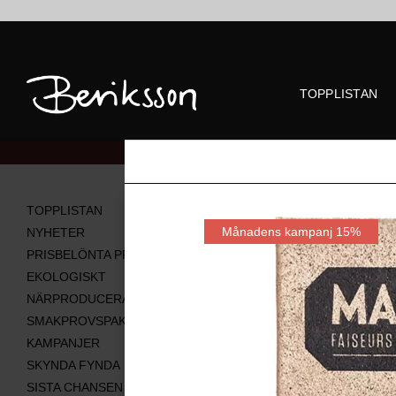
TOPPLISTAN
Alla produkter
TOPPLISTAN
Månadens kampanj 15%
NYHETER
PRISBELÖNTA PRODUKTER
EKOLOGISKT
NÄRPRODUCERAT
SMAKPROVSPAKET
KAMPANJER
SKYNDA FYNDA
SISTA CHANSEN