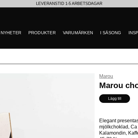
LEVERANSTID 1-5 ARBETSDAGAR
EN VÄRLD AV PRISBELÖNTA DELIKATESSER & DRYCKER
NYHETER
PRODUKTER
VARUMÄRKEN
I SÄSONG
INS
UTFORSKA HÖSTENS NYHETER
Marou
** Inga produkter hittade
Marou cho
Lägg till
Elegant presenta
mjölkchoklad, Ca 
Kalamondin, Kaff