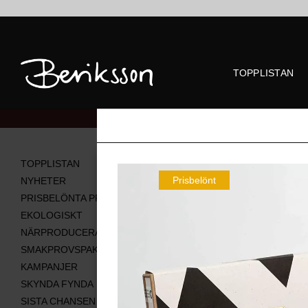
TOPPLISTAN
Alla produkter
TOPPLISTAN
Prisbelönt
NYHETER
PRISBELÖNTA PRODUKTER
EKOLOGISKT
NÄRPRODUCERAT
SMAKPROVSPAKET
KAMPANJER
SKYNDA FYNDA
SISTA CHANSEN