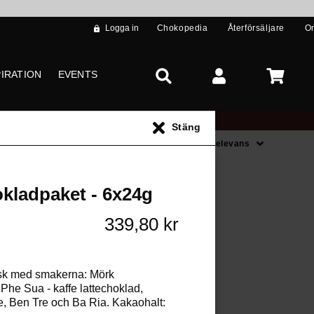
Logga in
Chokopedia
Återförsäljare
O
PIRATION
EVENTS
Stäng
Sortera på
Relevans
s **
kladpaket - 6x24g
339,80 kr
sk med smakerna: Mörk
Phe Sua - kaffe lattechoklad,
e, Ben Tre och Ba Ria. Kakaohalt: