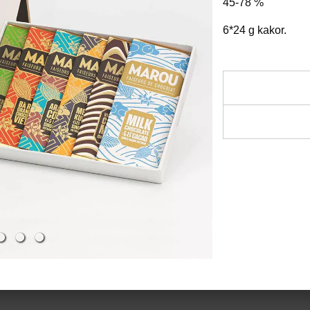
45-78 %
6*24 g kakor.
Mörk mjölkcho
mjölkchoklad fr
len och mjuk mj
Ingredienser:
och kola. Choklad
och glutenfri. 4
Mörk mjölkcho
55%, rörsocker 
Ca Phe Sua - ka
Soja-, gluten-, n
Sua bjuder på d
robustakaffe, mj
Näringsvärde, m
av en len och m
2417 KJ/ 581 kcal
kaffesmak. Chokl
25,6 g, Kolhydra
och glutenfri. 4
Protein: 6,72 g, 
Kalamondin:
K
Förvaras torrt oc
len mörk chokla