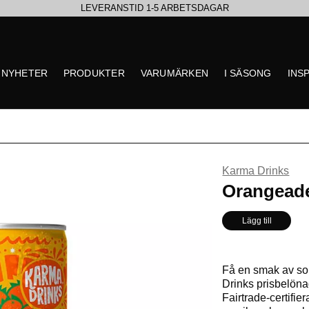
LEVERANSTID 1-5 ARBETSDAGAR
EN VÄRLD AV PRISBELÖNTA DELIKATESSER & DRYCKER
NYHETER
PRODUKTER
VARUMÄRKEN
I SÄSONG
INS
UTFORSKA HÖSTENS NYHETER
Karma Drinks
** Inga produkter hittade
Orangeade
Lägg till
Få en smak av s
Drinks prisbelön
Fairtrade-certifier