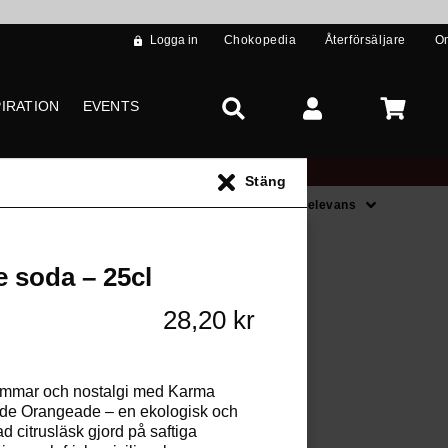
Logga in
Chokopedia
Återförsäljare
O
PIRATION
EVENTS
Stäng
Sortera på
Relevans
s **
 soda – 25cl
28,20 kr
ommar och nostalgi med Karma
ade Orangeade – en ekologisk och
ad citrusläsk gjord på saftiga