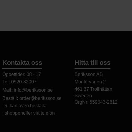
mest rättvisa F
Foundation arbet
som odlar ingred
Sierra Leone, vi
dedikation till r
Karma Drinks är e
uppdrag, att gö
som inte bara sm
Karma Drinks gru
finna de bästa e
Kontakta oss
Hitta till oss
1 % av av försäl
Drinks-familjen g
Leone, som odlar
Öppettider: 08 - 17
Beriksson AB
Läs
här
om Karma
Tel
:
0520-82007
Montörvägen 2
​
hjälpa bönderna
461 37 Trollhättan
Mail
:
info@beriksson.se
Leone.
Sweden
Beställ
:
order@beriksson.se
Producent Karm
OrgNr: 559043-2612
Du kan även beställa
mer.
i
shoppen
eller
via telefon
25cl