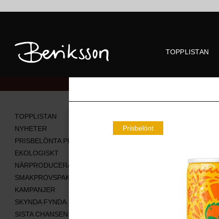
TOPPLISTAN
Alla produkter
TOPPLISTAN
Prisbelönt
NYHETER
PRISBELÖNTA PRODUKTER
EKOLOGISKT
NÄRPRODUCERAT
SMAKPROVSPAKET
KAMPANJER
SKYNDA FYNDA
SISTA CHANSEN