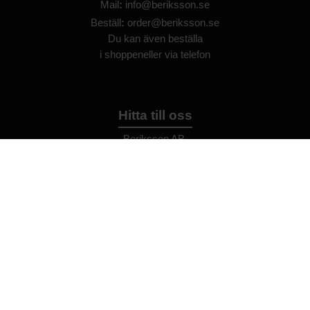
Mail
:
info@beriksson.se
Beställ
:
order@beriksson.se
Du kan även beställa
i
shoppen
eller
via telefon
Hitta till oss
Beriksson AB
Montörvägen 2
​
461 37 Trollhättan
Sweden
OrgNr: 559043-2612
Hjälp
Bli återförsäljare
FAQ
Återförsäljare - Villkor