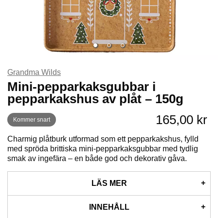
Grandma Wilds
Mini-pepparkaksgubbar i
pepparkakshus av plåt – 150g
165,00 kr
Kommer snart
Charmig plåtburk utformad som ett pepparkakshus, fylld
med spröda brittiska mini-pepparkaksgubbar med tydlig
smak av ingefära – en både god och dekorativ gåva.
LÄS MER
Sedan 1899 har de bakat sina kakor med samma omsorg
INNEHÅLL
och passion som Annie Wild gjorde när hon först tände