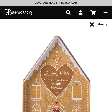
LEVERANSTID 1-5 ARBETSDAGAR
EN VÄRLD AV PRISBELÖNTA DELIKATESSER & DRYCKER
Stäng
SE VÅRA SENASTE NYHETER
Alla produkter
** Inga produkter hittades **