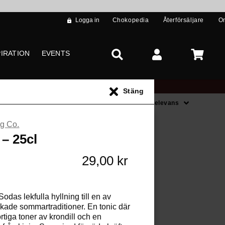
Logga in
Chokopedia
Återförsäljare
O
PIRATION
EVENTS
Stäng
Sortera på
Relevans
g Co.
s **
 – 25cl
29,00 kr
Sodas lekfulla hyllning till en av
kade sommartraditioner. En tonic där
örtiga toner av krondill och en