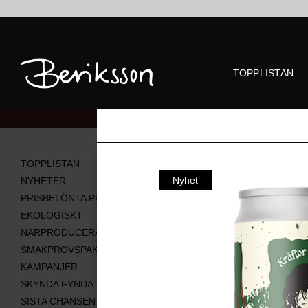
TOPPLISTAN
Alla produkter
TOPPLISTAN
Nyhet
NYHETER
PRISBELÖNTA PRODUKTER
EKOLOGISKT
NÄRPRODUCERAT
SMAKPROVSPAKET
KAMPANJER
SKYNDA FYNDA
SISTA CHANSEN