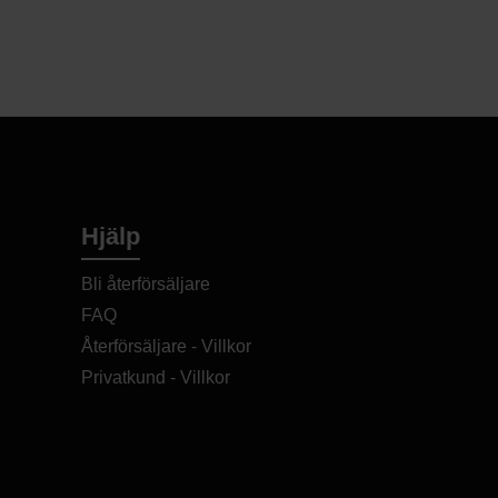
t tonic till ett uppskattat
sommarens fester. En tonic för dig
nya smakupplevelser och vill sätta
l på glaset.
 efter att göra intressanta
ker som inte är för söta. De adderar
st i dryckerna. Det kan var olika
lvis en lite högre syra, chilihetta
Soda – Ursprung Göteborg – Läs
Hjälp
Bli återförsäljare
FAQ
Återförsäljare - Villkor
Privatkund - Villkor