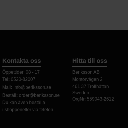
upplagan gör Kräf
samtalsämne på 
som uppskattar 
en svensk präge
Gbg Soda strävar
alkoholfria dryc
ofta en liten twi
saker som exempe
eller beska.
Producent Gbg 
Kontakta oss
Hitta till oss
mer
.
Öppettider: 08 - 17
Beriksson AB
25 cl
Tel
:
0520-82007
Montörvägen 2
​
461 37 Trollhättan
Mail
:
info@beriksson.se
Sweden
Beställ
:
order@beriksson.se
OrgNr: 559043-2612
Du kan även beställa
i
shoppen
eller
via telefon