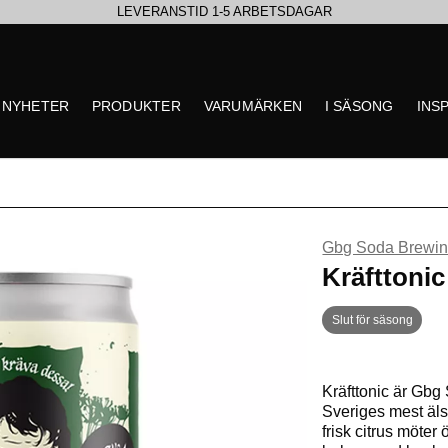
LEVERANSTID 1-5 ARBETSDAGAR
EN VÄRLD AV PRISBELÖNTA DELIKATESSER & DRYCKER
NYHETER
PRODUKTER
VARUMÄRKEN
I SÄSONG
INS
SE VÅRA SENASTE NYHETER
Gbg Soda Brewin
** Inga produkter hittade
Kräfttonic
Slut för säsong
Kräfttonic är Gbg 
Sveriges mest äls
frisk citrus möter 