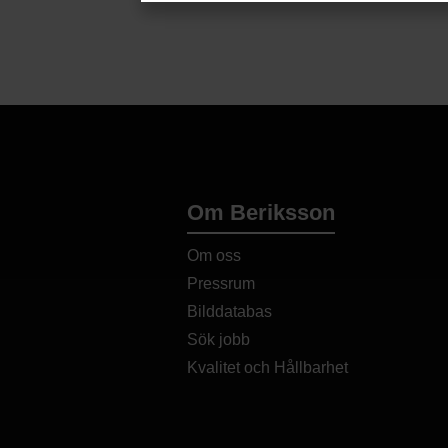
Kusmi Tea
Praliner & Chokladtryffel
Salt
Lakritsbolaget
Private Label
Snacks & Salta Kex
La Perla
Rawchoklad
Syrups
La Maison d’Armorine
Sockerfri Choklad
Lykke Kaffegårdar
Varm choklad
Majani
Vegansk Choklad
Marou
Mathez
Om Beriksson
Nature Med lakrits
Oliva
Om oss
Pierre Biscuiterie
Pressrum
Resville Mathantverk
Bilddatabas
Rudenstams
Sök jobb
Savoursmiths
Scapigliati
Kvalitet och Hållbarhet
Seicha Matcha
Sorelle Nurzia
Stockuts Livsmedelsförädling