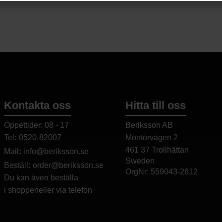
salt: 0,16 g.
Förvaras torrt oc
Kontakta oss
Hitta till oss
Öppettider: 08 - 17
Beriksson AB
Tel
:
0520-82007
Montörvägen 2
​
461 37 Trollhättan
Mail
:
info@beriksson.se
Sweden
Beställ
:
order@beriksson.se
OrgNr: 559043-2612
Du kan även beställa
i
shoppen
eller
via telefon