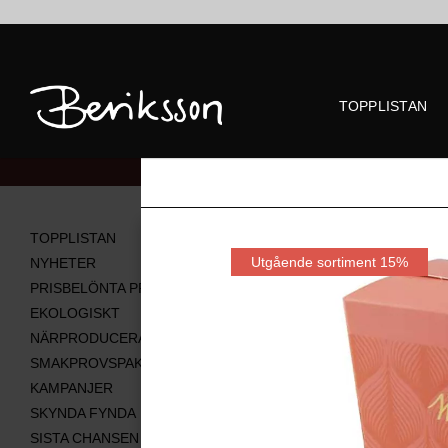
TOPPLISTAN
Alla produkter
TOPPLISTAN
Utgående sortiment 15%
NYHETER
PRISBELÖNTA PRODUKTER
EKOLOGISKT
NÄRPRODUCERAT
SMAKPROVSPAKET
KAMPANJER
SKYNDA FYNDA
SISTA CHANSEN