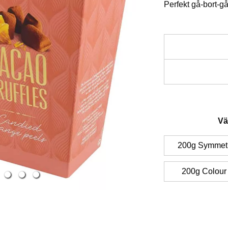
Perfekt gå-bort-g
Tryffel är exemp
god middag och 
kopp kaffe.
Ingredienser: Veg
palmkärneolja*),
Asken innehåller 
VASSLEPULVER,
Vä
(apelsinskal, gl
Alaüs Mathez s
rörsocker, citron
visionen att ska
emulgeringsmed
gott hantverk oc
200g Symmetr
apelsinarom. *P
genom åren utve
denna produkt ä
smak för att få 
Kan innehålla s
200g Colour
optimala smält-
ägg och pistag
utan tillsatser.
Markerad text ty
Producent: Math
Läs mer
.
Näringsvärde, m
/ 2427 KJ, Fett: 
200g
Kolhydrater: 42 