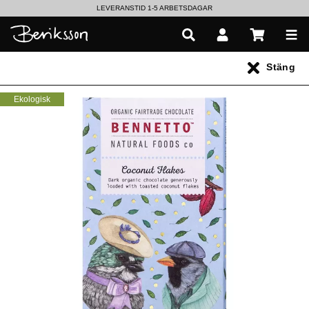
LEVERANSTID 1-5 ARBETSDAGAR
EN VÄRLD AV PRISBELÖNTA DELIKATESSER & DRYCKER
Stäng
SE VÅRA SENASTE NYHETER
Ekologisk
Alla produkter
** Inga produkter hittades **