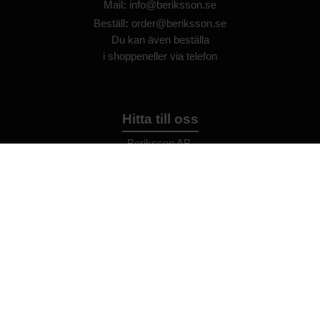
Mail
:
info@beriksson.se
Beställ
:
order@beriksson.se
Du kan även beställa
i
shoppen
eller
via telefon
Hitta till oss
Beriksson AB
Montörvägen 2
​
461 37 Trollhättan
Sweden
OrgNr: 559043-2612
Hjälp
Bli återförsäljare
FAQ
Återförsäljare - Villkor