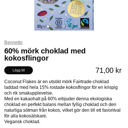
Bennetto
60% mörk choklad med
kokosflingor
71,00 kr
Lägg till
Coconut Flakes är en utsökt mörk Fairtrade-choklad
laddad med hela 15% rostade kokosflingor för en krispig
och rik smakupplevelse.
Med en kakaohalt på 60% erbjuder denna ekologiska
choklad en perfekt balans mellan fyllig choklad och den
naturliga sötman från kokos, vilket gör den till ett favoritval
för alla kokosälskare.
Vegansk choklad.