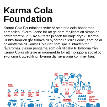
LEVERANSTID 1-5 ARBETSDAGAR
Karma Cola
EN VÄRLD AV PRISBELÖNTA DELIKATESSER & DRYCKER
Foundation
UTFORSKA HÖSTENS NYHETER
Filter
Sortering:
Relevans
Karma Cola Foundations syfte är att stötta cola-böndernas
Varumärken
>
Karma Drinks
>
Karma Cola Foundation
samhällen i Sierra Leone för att ge dem möjlighet att skapa en
bättre framtid. 2 % av av försäljningen för varje dryck i Karma
Drinks-familjen går tillbaka till byborna i Sierra Leone, som odlar
colanötterna till Karma Cola (förutom själva intäkten för
råvarorna). Dessa pengarna som går tillbaka till byborna från
Karma Colas stiftelse är öronmärkta för att möjliggöra social och
ekonomisk utveckling i byarna där råvarorna kommer från.
Kolsyrade ekologiska
fairtrade-drycker