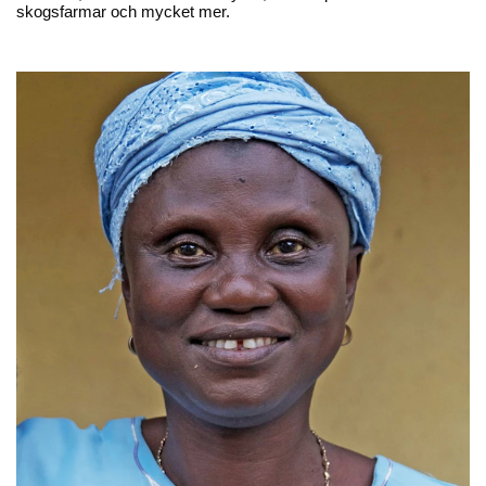
skogsfarmar och mycket mer.
Karma Drinks
Karma Drinks
Sockerfri Karma cola – 25cl
Gingerella ginger ale – 25cl
28,20 kr
28,20 kr
Lägg till
Lägg till
Prisbelönt
Prisbelönt