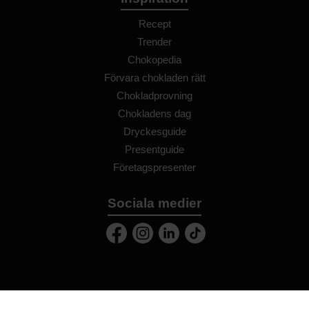
Recept
Trender
Chokopedia
Förvara chokladen rätt
Chokladprovning
Chokladens dag
Dryckesguide
Presentguide
Företagspresenter
Sociala medier
Recensioner