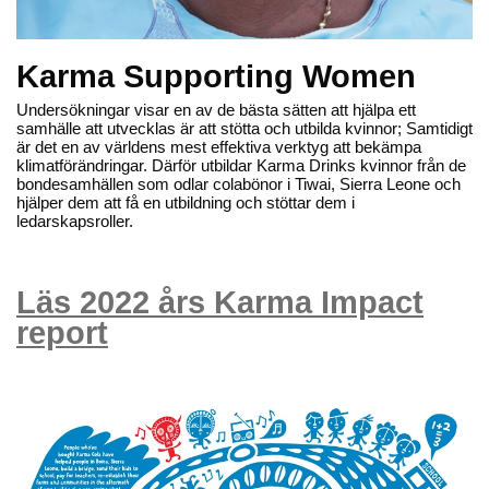
Karma Drinks
Karma Drinks
Orangeade soda – 25cl
Karma cola – 25cl
Karma Supporting Women
28,20 kr
28,20 kr
Lägg till
Lägg till
Undersökningar visar en av de bästa sätten att hjälpa ett
samhälle att utvecklas är att stötta och utbilda kvinnor; Samtidigt
Ekologisk
Ekologisk
är det en av världens mest effektiva verktyg att bekämpa
klimatförändringar. Därför utbildar Karma Drinks kvinnor från de
bondesamhällen som odlar colabönor i Tiwai, Sierra Leone och
hjälper dem att få en utbildning och stöttar dem i
ledarskapsroller.
Läs 2022 års Karma Impact
report
Karma Drinks
Karma Drinks
Cherry Lee soda – 25cl
Tropikool soda – 25cl
28,20 kr
28,20 kr
Lägg till
Lägg till
Ekologisk