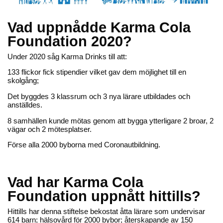
Karma Drinks är ett litet företag med ett stort uppdrag, att
göra prisbelönade kolsyrade drycker som inte bara smakar
gott utan också gör gott. Karma Drinks grundare har rest
Vad uppnådde Karma Cola
jorden runt för att finna de bästa ekologiska fairtrade-
ingredienserna.
Läs mer.
Foundation 2020?
Under 2020 såg Karma Drinks till att:
Prisbelönt
Ekologisk
133 flickor fick stipendier vilket gav dem möjlighet till en
skolgång;
Det byggdes 3 klassrum och 3 nya lärare utbildades och
anställdes.
8 samhällen kunde mötas genom att bygga ytterligare 2 broar, 2
vägar och 2 mötesplatser.
Förse alla 2000 byborna med Coronautbildning.
Karma Drinks
Karma Drinks
Lemony soda – 25cl
Razza raspberry soda – 25cl
Vad har Karma Cola
28,20 kr
28,20 kr
Lägg till
Lägg till
Foundation uppnått hittills?
Ekologisk
Hittills har denna stiftelse bekostat åtta lärare som undervisar
614 barn; hälsovård för 2000 bybor; återskapande av 150