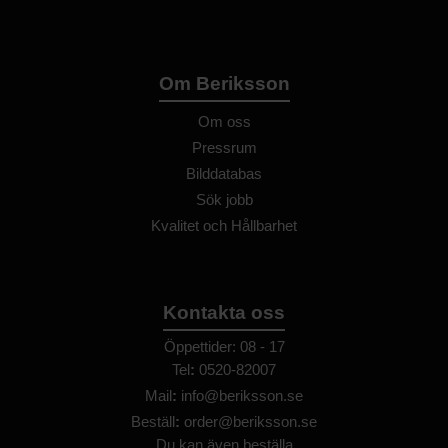
Om Beriksson
Om oss
Pressrum
Bilddatabas
Sök jobb
Kvalitet och Hållbarhet
Kontakta oss
Öppettider: 08 - 17
Tel
:
0520-82007
Mail
:
info@beriksson.se
Beställ
:
order@beriksson.se
Du kan även beställa