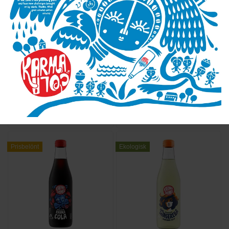
Karma Drinks
Karma Drinks
Razza raspberry soda – 30cl
Sockerfri Karma cola – 30cl
(24st)
(24st)
795,00 kr
795,00 kr
Lägg till
Lägg till
Prisbelönt
Ekologisk