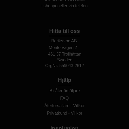
i
shoppen
eller
via telefon
Hitta till oss
Beriksson AB
Montörvägen 2
​
461 37 Trollhättan
Sweden
OrgNr: 559043-2612
Hjälp
Bli återförsäljare
FAQ
Återförsäljare - Villkor
Privatkund - Villkor
Inspiration