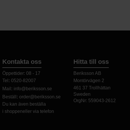
Kontakta oss
Hitta till oss
Öppettider: 08 - 17
Beriksson AB
Tel
:
0520-82007
Montörvägen 2
​
461 37 Trollhättan
Mail
:
info@beriksson.se
Sweden
Beställ
:
order@beriksson.se
OrgNr: 559043-2612
Du kan även beställa
i
shoppen
eller
via telefon