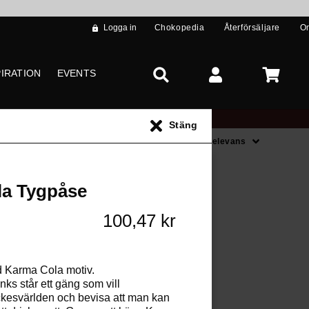
Logga in
Chokopedia
Återförsäljare
O
PIRATION
EVENTS
Stäng
Sortera på
Relevans
s **
la Tygpåse
100,47 kr
 Karma Cola motiv.
s står ett gäng som vill
ckesvärlden och bevisa att man kan