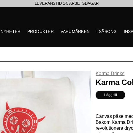
LEVERANSTID 1-5 ARBETSDAGAR
EN VÄRLD AV PRISBELÖNTA DELIKATESSER & DRYCKER
NYHETER
PRODUKTER
VARUMÄRKEN
I SÄSONG
INS
SE VÅRA SENASTE NYHETER
Karma Drinks
** Inga produkter hittade
Karma Co
Lägg till
Canvas påse med
Bakom Karma Drink
revolutionera dry