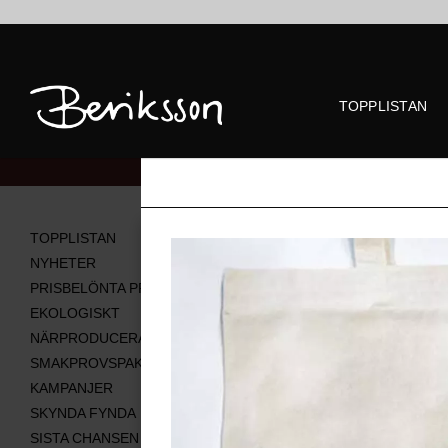
TOPPLISTAN
Alla produkter
TOPPLISTAN
NYHETER
PRISBELÖNTA PRODUKTER
EKOLOGISKT
NÄRPRODUCERAT
SMAKPROVSPAKET
KAMPANJER
SKYNDA FYNDA
SISTA CHANSEN