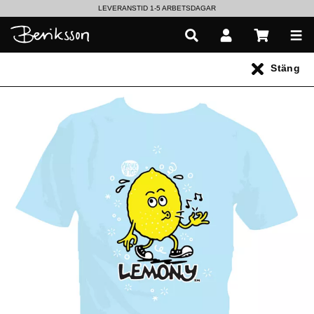
LEVERANSTID 1-5 ARBETSDAGAR
EN VÄRLD AV PRISBELÖNTA DELIKATESSER & DRYCKER
Stäng
UTFORSKA HÖSTENS NYHETER
Alla produkter
** Inga produkter hittades **