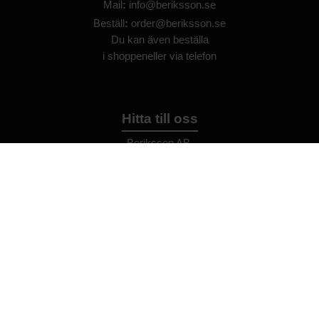
Mail
:
info@beriksson.se
Beställ
:
order@beriksson.se
Du kan även beställa
i
shoppen
eller
via telefon
Hitta till oss
Beriksson AB
Montörvägen 2
​
461 37 Trollhättan
Sweden
OrgNr: 559043-2612
Hjälp
Bli återförsäljare
FAQ
Återförsäljare - Villkor