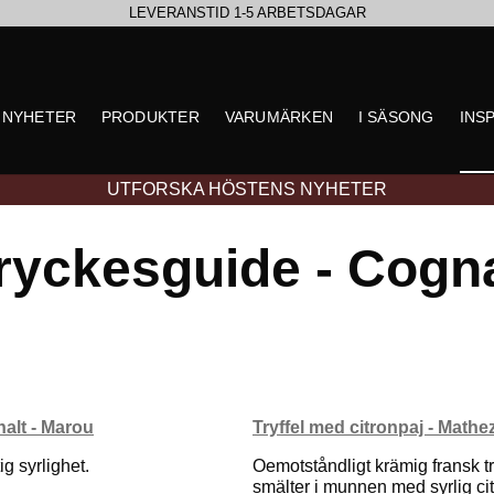
LEVERANSTID 1-5 ARBETSDAGAR
EN VÄRLD AV PRISBELÖNTA DELIKATESSER & DRYCKER
NYHETER
PRODUKTER
VARUMÄRKEN
I SÄSONG
INS
UTFORSKA HÖSTENS NYHETER
ryckesguide - Cogn
alt - Marou
Tryffel med citronpaj - Mathe
ig syrlighet.
Oemotståndligt krämig fransk t
smälter i munnen med syrlig ci