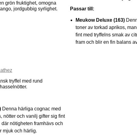
 en grön fruktighet, omogna
ango, jordgubbig syrlighet.
Passar till:
Meukow Deluxe (163)
Denn
toner av torkad aprikos, mand
fint med tryffelns smak av cit
fram och blir en fin balans a
Mathez
nsk tryffel med rund
hasselnötter.
)
Denna härliga cognac med
 nötter och vanilj gifter sig fint
n där nötigheten framhävs och
r mjuk och härlig.