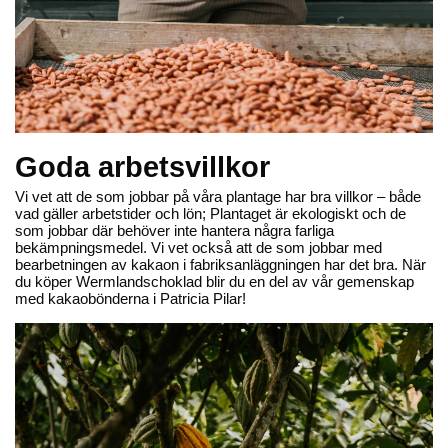
Om Beriksson
Om oss
Pressrum
Goda arbetsvillkor
Bilddatabas
Sök jobb
Vi vet att de som jobbar på våra plantage har bra villkor – både
vad gäller arbetstider och lön; Plantaget är ekologiskt och de
Kvalitet och Hållbarhet
som jobbar där behöver inte hantera några farliga
bekämpningsmedel. Vi vet också att de som jobbar med
bearbetningen av kakaon i fabriksanläggningen har det bra. När
du köper Wermlandschoklad blir du en del av vår gemenskap
med kakaobönderna i Patricia Pilar!
Kontakta oss
Öppettider: 08 - 17
Tel
:
0520-82007
Mail
:
info@beriksson.se
Beställ
:
order@beriksson.se
Du kan även beställa