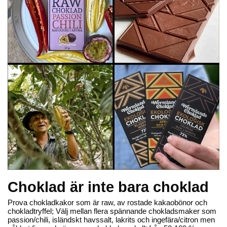
93,70 kr
93,70 kr
Lägg till
Lägg till
Ekologisk
Ekologisk
Wermlands Choklad
Wermlands Choklad
83% rawchoklad original
73% rawchoklad med isländskt
havssalt
65,30 kr
65,30 kr
Lägg till
Lägg till
Choklad är inte bara choklad
Ekologisk
Ekologisk
Prova chokladkakor som är raw, av rostade kakaobönor och
chokladtryffel; Välj mellan flera spännande chokladsmaker som
passion/chili, isländskt havssalt, lakrits och ingefära/citron men