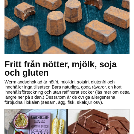
Wermlands Choklad
Wermlands Choklad
Chokladtryffel naturell
Chokladtryffel kaffe
93,70 kr
93,70 kr
Lägg till
Lägg till
Fritt från nötter, mjölk, soja
Ekologisk
Ekologisk
och gluten
Wermlandschoklad är nötfri, mjölkfri, sojafri, glutenfri och
innehåller inga tillsatser. Bara naturliga, goda råvaror, en kort
innehållsförteckning och utan raffinerat socker (läs mer om detta
längre ner på sidan.) Dessutom är de övriga allergenerna
förbjudna i lokalen (sesam, ägg, fisk, skaldjur osv).
Wermlands Choklad
Wermlands Choklad
Chokladtryffel apelsin
Chokladtryffel mint