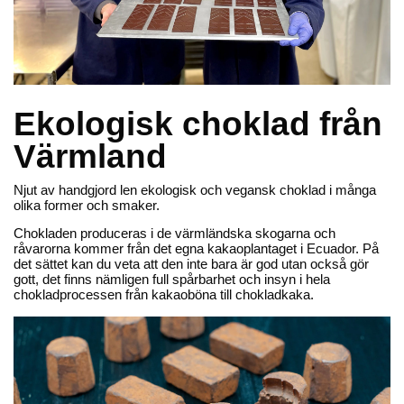
Wermlandschoklad; Tillsammans vill de skapa en godare
och mer rättvis chokladvärld.
Läs mer.
Ekologisk
Ekologisk
Ekologisk choklad från
Värmland
Njut av handgjord len ekologisk och vegansk choklad i många
olika former och smaker.
Wermlands Choklad
Wermlands Choklad
Chokladen produceras i de värmländska skogarna och
råvarorna kommer från det egna kakaoplantaget i Ecuador. På
Chokladtryffel lakrits
Chokladtryffel havssalt
det sättet kan du veta att den inte bara är god utan också gör
gott, det finns nämligen full spårbarhet och insyn i hela
93,70 kr
93,70 kr
Lägg till
Lägg till
chokladprocessen från kakaoböna till chokladkaka.
Ekologisk
Ekologisk