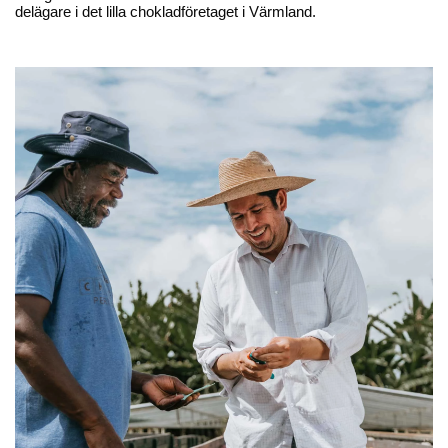
nibs
delägare i det lilla chokladföretaget i Värmland.
65,30 kr
65,30 kr
Lägg till
Lägg till
Ekologisk
Ekologisk
Wermlands Choklad
Wermlands Choklad
73% rawchoklad med chili &
73% rawchoklad med
passionsfrukt
kardemumma
65,30 kr
65,30 kr
Lägg till
Lägg till
Ekologisk
Ekologisk