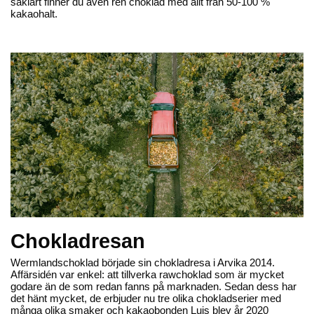
såklart finner du även ren choklad med allt från 50-100 %
kakaohalt.
Wermlands Choklad
Wermlands Choklad
73% rawchoklad med kaffe
73% rawchoklad med lakrits
65,30 kr
65,30 kr
Lägg till
Lägg till
Ekologisk
Ekologisk
Chokladresan
Wermlandschoklad började sin chokladresa i Arvika 2014.
Affärsidén var enkel: att tillverka rawchoklad som är mycket
godare än de som redan fanns på marknaden. Sedan dess har
Wermlands Choklad
Wermlands Choklad
det hänt mycket, de erbjuder nu tre olika chokladserier med
73% rawchoklad original
73% rawchoklad med apelsin &
många olika smaker och kakaobonden Luis blev år 2020