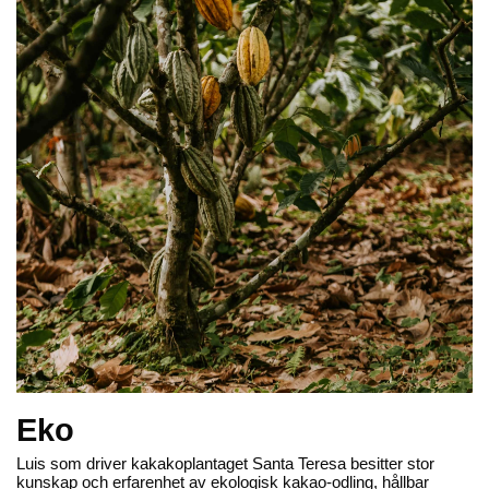
i
shoppen
eller
via telefon
Hitta till oss
Beriksson AB
Montörvägen 2
​
461 37 Trollhättan
Sweden
OrgNr: 559043-2612
Hjälp
Bli återförsäljare
FAQ
Återförsäljare - Villkor
Privatkund - Villkor
Eko
Luis som driver kakakoplantaget Santa Teresa besitter stor
Inspiration
kunskap och erfarenhet av ekologisk kakao-odling, hållbar