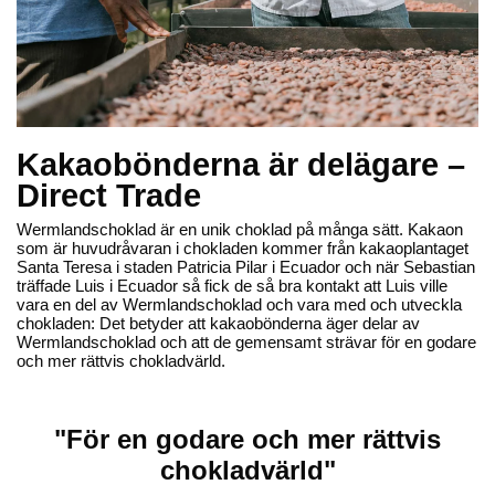
Kakaobönderna är delägare –
Wermlands Choklad
Wermlands Choklad
Direct Trade
73% rawchoklad med mint &
60% ljus rawchoklad
nibs
Wermlandschoklad är en unik choklad på många sätt. Kakaon
som är huvudråvaran i chokladen kommer från kakaoplantaget
65,30 kr
65,30 kr
Lägg till
Lägg till
Santa Teresa i staden Patricia Pilar i Ecuador och när Sebastian
träffade Luis i Ecuador så fick de så bra kontakt att Luis ville
vara en del av Wermlandschoklad och vara med och utveckla
chokladen: Det betyder att kakaobönderna äger delar av
Wermlandschoklad och att de gemensamt strävar för en godare
och mer rättvis chokladvärld.
"För en godare och mer rättvis
chokladvärld"