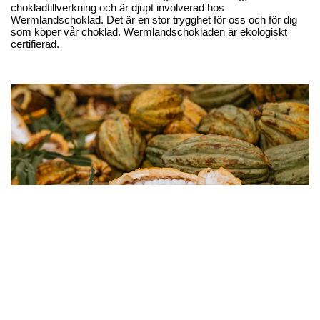
chokladtillverkning och är djupt involverad hos
Recept
Wermlandschoklad. Det är en stor trygghet för oss och för dig
som köper vår choklad. Wermlandschokladen är ekologiskt
Trender
certifierad.
Chokopedia
Förvara chokladen rätt
Chokladprovning
Chokladens dag
Dryckesguide
Presentguide
Företagspresenter
Sociala medier
Recensioner
Kakao Nacional