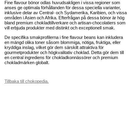
Fine flavour bönor odlas huvudsakligen i vissa regioner som
anses ge optimala förhållanden för dessa speciella varianter,
inklusive delar av Central- och Sydamerika, Karibien, och vissa
områden i Asien och Afrika. Efterfrågan på dessa bönor är hög
bland premium chokladtillverkare och artisan-chocolatiers som
vill erbjuda produkter med distinkt och exceptionell smak.
De specifika smakprofilerna i fine flavour beans kan inkludera
en mängd olika toner såsom blommiga, nötiga, fruktiga, eller
kryddiga inslag, vilket gör dem särskilt attraktiva för
gourmetprodukter och högkvalitativ choklad. Detta gör dem till
en central ingrediens för chokladkonnässörer och premium
chokladmärken globalt.
Tillbaka till chokopedia.