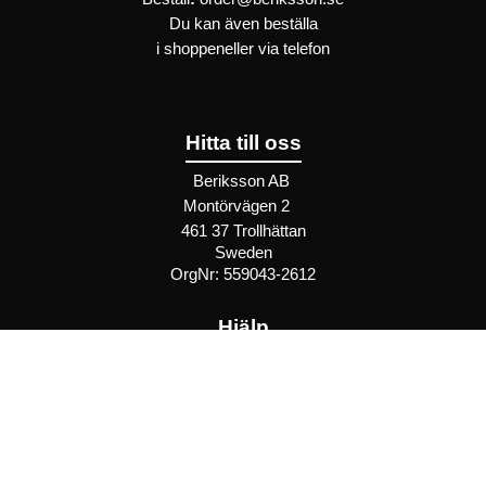
Du kan även beställa
i
shoppen
eller
via telefon
Hitta till oss
Beriksson AB
Montörvägen 2
​
461 37 Trollhättan
Sweden
OrgNr: 559043-2612
Hjälp
Bli återförsäljare
FAQ
Återförsäljare - Villkor
Privatkund - Villkor