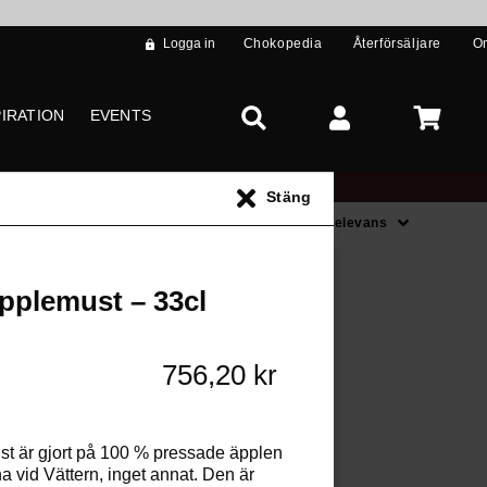
Logga in
Chokopedia
Återförsäljare
O
PIRATION
EVENTS
Stäng
Sortera på
Relevans
s **
äpplemust – 33cl
756,20 kr
st är gjort på 100 % pressade äpplen
na vid Vättern, inget annat. Den är