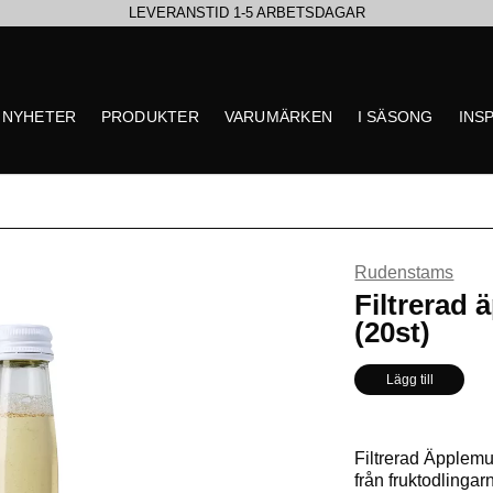
LEVERANSTID 1-5 ARBETSDAGAR
EN VÄRLD AV PRISBELÖNTA DELIKATESSER & DRYCKER
NYHETER
PRODUKTER
VARUMÄRKEN
I SÄSONG
INS
UTFORSKA HÖSTENS NYHETER
Rudenstams
** Inga produkter hittade
Filtrerad 
(20st)
Lägg till
Filtrerad Äpplemu
från fruktodlingar