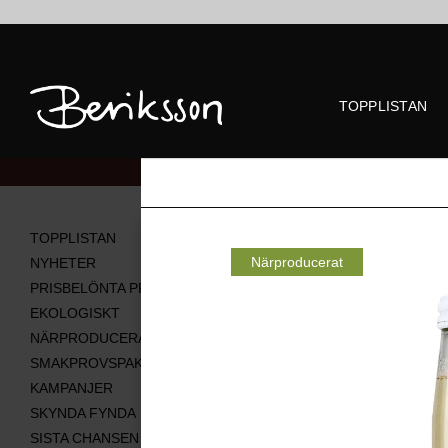
TOPPLISTAN
Alla produkter
TOPPLISTAN
Närproducerat
NYHETER
PRISBELÖNTA PRODUKTER
EKOLOGISKT
NÄRPRODUCERAT
SMAKPROVSPAKET
KAMPANJER
SKYNDA FYNDA
SISTA CHANSEN