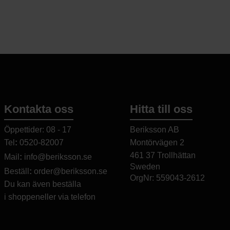
Kontakta oss
Hitta till oss
Öppettider: 08 - 17
Beriksson AB
Tel
:
0520-82007
Montörvägen 2
​
461 37 Trollhättan
Mail
:
info@beriksson.se
Sweden
Beställ
:
order@beriksson.se
OrgNr: 559043-2612
Du kan även beställa
i
shoppen
eller
via telefon