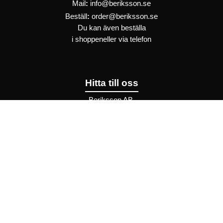
Mail
:
info@beriksson.se
Beställ
:
order@beriksson.se
Du kan även beställa
i
shoppen
eller
via telefon
Hitta till oss
Beriksson AB
Montörvägen 2
​
461 37 Trollhättan
Sweden
OrgNr: 559043-2612
Hjälp
Bli återförsäljare
FAQ
Återförsäljare - Villkor