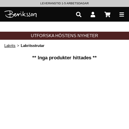
LEVERANSTID 1-5 ARBETSDAGAR
EN VÄRLD AV PRISBELÖNTA DELIKATESSER & DRYCKER
UTFORSKA HÖSTENS NYHETER
Lakrits
>
Lakritsstrutar
** Inga produkter hittades **