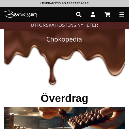
LEVERANSTID 1-5 ARBETSDAGAR
EN VÄRLD AV PRISBELÖNTA DELIKATESSER & DRYCKER
UTFORSKA HÖSTENS NYHETER
Överdrag