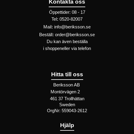
Kontakta oss
Öppettider: 08 - 17
Tel
:
0520-82007
Mail
:
info@beriksson.se
Beställ
:
order@beriksson.se
Du kan även beställa
i
shoppen
eller
via telefon
Hitta till oss
Beriksson AB
Montörvägen 2
​
461 37 Trollhättan
Sweden
OrgNr: 559043-2612
Hjälp