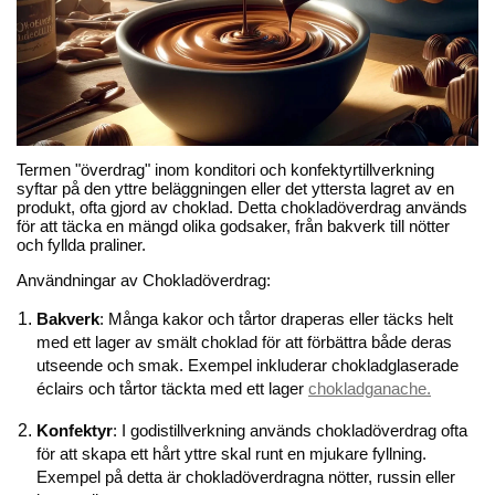
Termen "överdrag" inom konditori och konfektyrtillverkning
syftar på den yttre beläggningen eller det yttersta lagret av en
produkt, ofta gjord av choklad. Detta chokladöverdrag används
för att täcka en mängd olika godsaker, från bakverk till nötter
och fyllda praliner.
Användningar av Chokladöverdrag:
Bakverk
: Många kakor och tårtor draperas eller täcks helt
med ett lager av smält choklad för att förbättra både deras
utseende och smak. Exempel inkluderar chokladglaserade
éclairs och tårtor täckta med ett lager
chokladganache.
Konfektyr
: I godistillverkning används chokladöverdrag ofta
för att skapa ett hårt yttre skal runt en mjukare fyllning.
Exempel på detta är chokladöverdragna nötter, russin eller