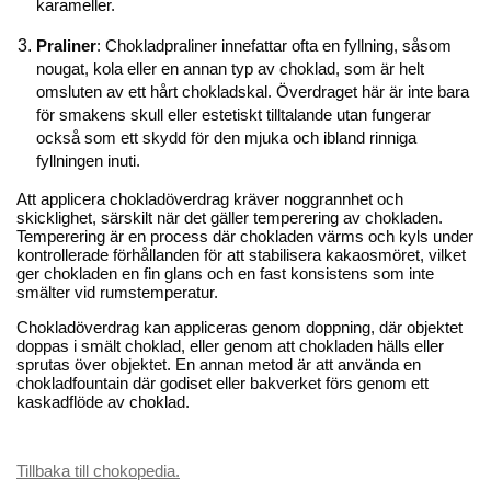
karameller.
Praliner
: Chokladpraliner innefattar ofta en fyllning, såsom
nougat, kola eller en annan typ av choklad, som är helt
omsluten av ett hårt chokladskal. Överdraget här är inte bara
för smakens skull eller estetiskt tilltalande utan fungerar
också som ett skydd för den mjuka och ibland rinniga
fyllningen inuti.
Att applicera chokladöverdrag kräver noggrannhet och
skicklighet, särskilt när det gäller temperering av chokladen.
Temperering är en process där chokladen värms och kyls under
kontrollerade förhållanden för att stabilisera kakaosmöret, vilket
ger chokladen en fin glans och en fast konsistens som inte
smälter vid rumstemperatur.
Chokladöverdrag kan appliceras genom doppning, där objektet
doppas i smält choklad, eller genom att chokladen hälls eller
sprutas över objektet. En annan metod är att använda en
chokladfountain där godiset eller bakverket förs genom ett
kaskadflöde av choklad.
Tillbaka till chokopedia.