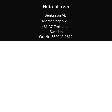
Hitta till oss
Beriksson AB
Montörvägen 2
​
461 37 Trollhättan
Sweden
OrgNr: 559043-2612
Hjälp
Bli återförsäljare
FAQ
Återförsäljare - Villkor
Privatkund - Villkor
Inspiration
Recept
Trender