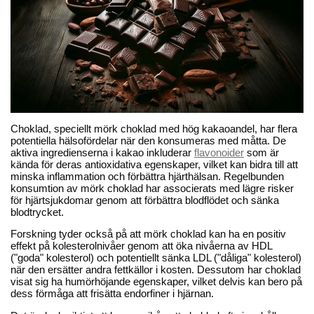
Choklad, speciellt mörk choklad med hög kakaoandel, har flera
potentiella hälsofördelar när den konsumeras med måtta. De
aktiva ingredienserna i kakao inkluderar
flavonoider
som är
kända för deras antioxidativa egenskaper, vilket kan bidra till att
minska inflammation och förbättra hjärthälsan. Regelbunden
konsumtion av mörk choklad har associerats med lägre risker
för hjärtsjukdomar genom att förbättra blodflödet och sänka
blodtrycket.
Forskning tyder också på att mörk choklad kan ha en positiv
effekt på kolesterolnivåer genom att öka nivåerna av HDL
("goda" kolesterol) och potentiellt sänka LDL ("dåliga" kolesterol)
när den ersätter andra fettkällor i kosten. Dessutom har choklad
visat sig ha humörhöjande egenskaper, vilket delvis kan bero på
dess förmåga att frisätta endorfiner i hjärnan.