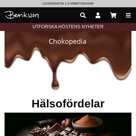
LEVERANSTID 1-5 ARBETSDAGAR
EN VÄRLD AV PRISBELÖNTA DELIKATESSER & DRYCKER
UTFORSKA HÖSTENS NYHETER
Hälsofördelar