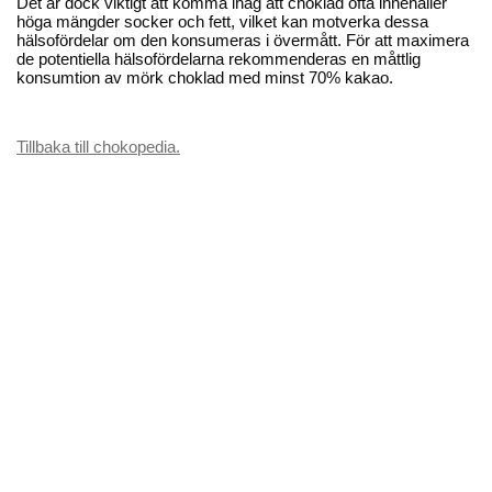
Det är dock viktigt att komma ihåg att choklad ofta innehåller
höga mängder socker och fett, vilket kan motverka dessa
hälsofördelar om den konsumeras i övermått. För att maximera
de potentiella hälsofördelarna rekommenderas en måttlig
konsumtion av mörk choklad med minst 70% kakao.
Tillbaka till chokopedia.