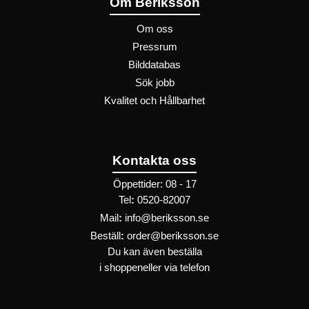
Om Beriksson
Om oss
Pressrum
Bilddatabas
Sök jobb
Kvalitet och Hållbarhet
Kontakta oss
Öppettider: 08 - 17
Tel
:
0520-82007
Mail
:
info@beriksson.se
Beställ
:
order@beriksson.se
Du kan även beställa
i
shoppen
eller
via telefon