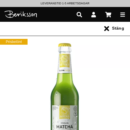
LEVERANSTID 1-5 ARBETSDAGAR
EN VÄRLD AV PRISBELÖNTA DELIKATESSER & DRYCKER
Stäng
UTFORSKA HÖSTENS NYHETER
Prisbelönt
Alla produkter
** Inga produkter hittades **