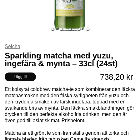
Seicha
Sparkling matcha med yuzu,
ingefära & mynta – 33cl (24st)
738,20 kr
Lägg till
Ett kolsyrat coldbrew matcha-te som kombinerar den läckra
matchasmaken med den friska syrligheten från yuzu och
den kryddiga smaken av färsk ingefära, toppad med en
svalkande bris av mynta. Den läckra smakblandningen gör
drycken till den perfekta alkoholfria drinken, men den är
även god till asiatisk mat. Prisbelönt.
Matcha är ett grönt te som framställs genom att torka och
finmala bladen från tebusken Camellia sinensis.