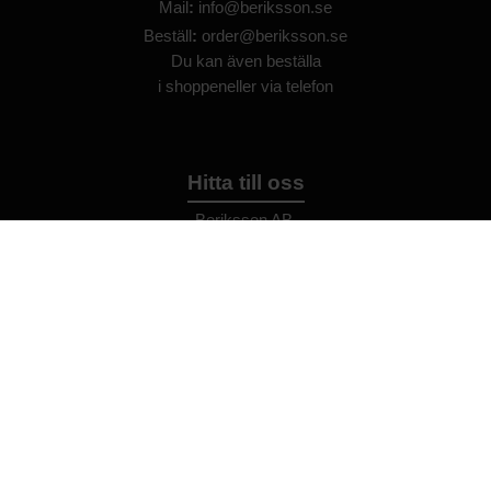
Mail
:
info@beriksson.se
Beställ
:
order@beriksson.se
Du kan även beställa
i
shoppen
eller
via telefon
Hitta till oss
Beriksson AB
Montörvägen 2
​
461 37 Trollhättan
Sweden
OrgNr: 559043-2612
Hjälp
Bli återförsäljare
FAQ
Återförsäljare - Villkor