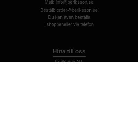
Mail
:
info@beriksson.se
Beställ
:
order@beriksson.se
Du kan även beställa
i
shoppen
eller
via telefon
Hitta till oss
Beriksson AB
Montörvägen 2
​
461 37 Trollhättan
Sweden
OrgNr: 559043-2612
Hjälp
Bli återförsäljare
FAQ
Återförsäljare - Villkor