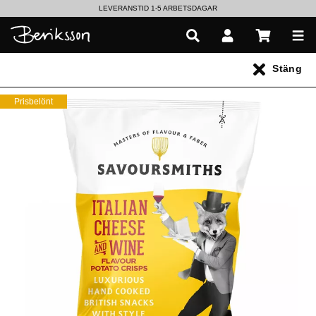
LEVERANSTID 1-5 ARBETSDAGAR
EN VÄRLD AV PRISBELÖNTA DELIKATESSER & DRYCKER
Stäng
UTFORSKA HÖSTENS NYHETER
Prisbelönt
Alla produkter
** Inga produkter hittades **