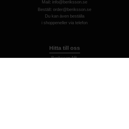
Mail
:
info@beriksson.se
Beställ
:
order@beriksson.se
Du kan även beställa
i
shoppen
eller
via telefon
Hitta till oss
Beriksson AB
Montörvägen 2
​
461 37 Trollhättan
Sweden
OrgNr: 559043-2612
Hjälp
Bli återförsäljare
FAQ
Återförsäljare - Villkor