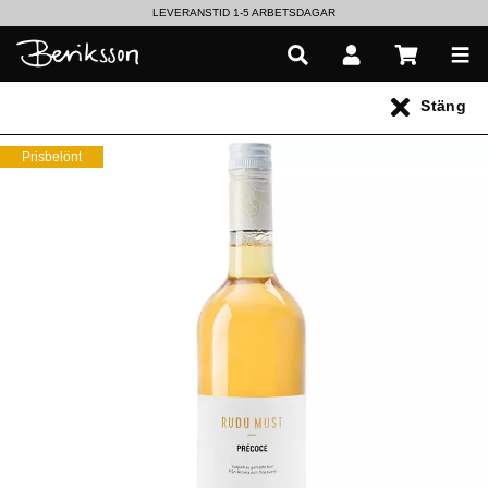
LEVERANSTID 1-5 ARBETSDAGAR
EN VÄRLD AV PRISBELÖNTA DELIKATESSER & DRYCKER
Stäng
UTFORSKA HÖSTENS NYHETER
Prisbelönt
Alla produkter
** Inga produkter hittades **