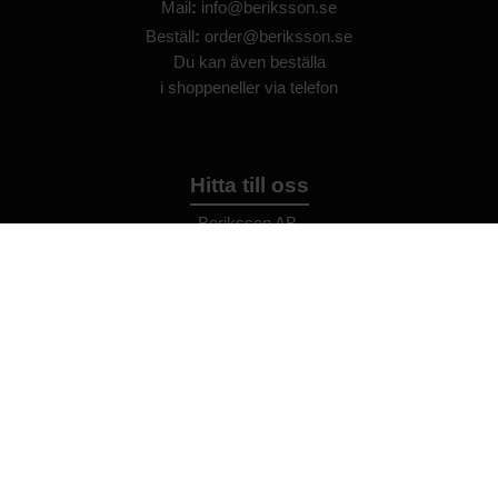
Mail
:
info@beriksson.se
Beställ
:
order@beriksson.se
Du kan även beställa
i
shoppen
eller
via telefon
Hitta till oss
Beriksson AB
Montörvägen 2
​
461 37 Trollhättan
Sweden
OrgNr: 559043-2612
Hjälp
Bli återförsäljare
FAQ
Återförsäljare - Villkor