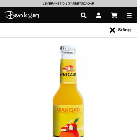
LEVERANSTID 1-5 ARBETSDAGAR
EN VÄRLD AV PRISBELÖNTA DELIKATESSER & DRYCKER
Stäng
UTFORSKA HÖSTENS NYHETER
Alla produkter
** Inga produkter hittades **