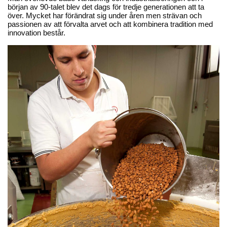
början av 90-talet blev det dags för tredje generationen att ta
över. Mycket har förändrat sig under åren men strävan och
passionen av att förvalta arvet och att kombinera tradition med
innovation består.
Scapigliati
Scapigliati
Mandelcantuccini med
Lakritscantuccini
havssalt
75,00 kr
75,00 kr
Lägg till
Lägg till
Ny design
Scapigliati
Scapigliati
Mandelcantuccini - eko
Display med cantuccini i