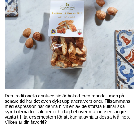
Kontakta oss
Öppettider: 08 - 17
Tel
:
0520-82007
Mail
:
info@beriksson.se
Beställ
:
order@beriksson.se
Du kan även beställa
i
shoppen
eller
via telefon
Hitta till oss
Den traditionella cantuccinin är bakad med mandel, men på
senare tid har det även dykt upp andra versioner. Tillsammans
Beriksson AB
med espresson har denna blivit en av de största kulinariska
Montörvägen 2
​
symbolerna för italofiler och idag behöver man inte en längre
461 37 Trollhättan
vänta till Italiensemestern för att kunna avnjuta dessa två ihop.
Vilken är din favoriti?
Sweden
OrgNr: 559043-2612