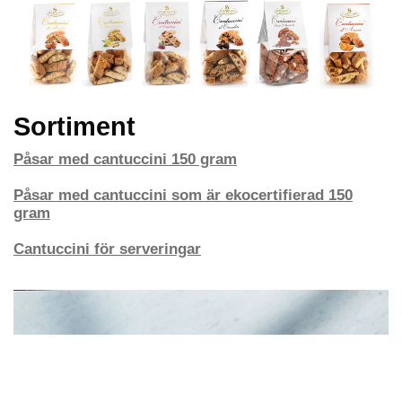
Hjälp
Bli återförsäljare
FAQ
Återförsäljare - Villkor
Sortiment
Privatkund - Villkor
Påsar med cantuccini 150 gram
Inspiration
Påsar med cantuccini som är ekocertifierad 150
Recept
gram
Trender
Cantuccini för serveringar
Chokopedia
Förvara chokladen rätt
Chokladprovning
Chokladens dag
Dryckesguide
Presentguide
Företagspresenter