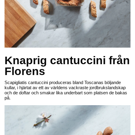
Knaprig cantuccini från
Scapigliati
Scapigliati
Florens
Brutti e Buoni Citron
Brutti e Buoni
Scapigliatis cantuccini produceras bland Toscanas böljande
95,00 kr
95,00 kr
Lägg till
Lägg till
kullar, i hjärtat av ett av världens vackraste jordbrukslandskap
och de doftar och smakar lika underbart som platsen de bakas
på.
Nyhet
Ny design