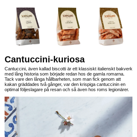
Cantuccini-kuriosa
Cantuccini, även kallad biscotti är ett klassiskt italienskt bakverk
med lång historia som började redan hos de gamla romarna.
Tack vare den långa hållbarheten, som man fick genom att
Om Beriksson
kakan gräddades två gånger, var den krispiga cantuccinin en
optimal följeslagare på resan och så även hos roms legionärer.
Om oss
Pressrum
Bilddatabas
Sök jobb
Kvalitet och Hållbarhet