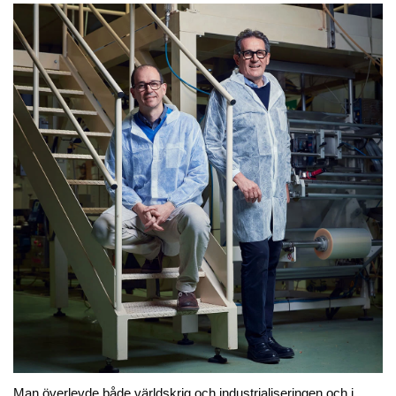
Ny design
Ny design
Scapigliati
Scapigliati
Cantuccini Kardemumma &
Mandelcantuccini
Mandel I.G.P
75,00 kr
75,00 kr
Lägg till
Lägg till
Man överlevde både världskrig och industrialiseringen och i