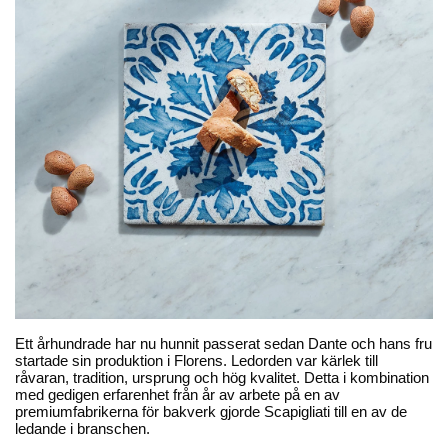
Scapigliati
Scapigliati
Pistagecantuccini
Cantuccini med apelsin
95,00 kr
75,00 kr
Lägg till
Lägg till
Ny design
Ny design
Ett århundrade har nu hunnit passerat sedan Dante och hans fru
startade sin produktion i Florens. Ledorden var kärlek till
Scapigliati
Scapigliati
råvaran, tradition, ursprung och hög kvalitet. Detta i kombination
Chokladcantuccini
Cantuccini med citron &
med gedigen erfarenhet från år av arbete på en av
ingefära
premiumfabrikerna för bakverk gjorde Scapigliati till en av de
ledande i branschen.
75,00 kr
75,00 kr
Lägg till
Lägg till