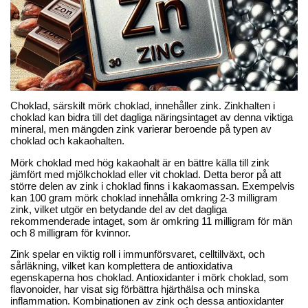
Choklad, särskilt mörk choklad, innehåller zink. Zinkhalten i
choklad kan bidra till det dagliga näringsintaget av denna viktiga
mineral, men mängden zink varierar beroende på typen av
choklad och kakaohalten.
Mörk choklad med hög kakaohalt är en bättre källa till zink
jämfört med mjölkchoklad eller vit choklad. Detta beror på att
större delen av zink i choklad finns i kakaomassan. Exempelvis
kan 100 gram mörk choklad innehålla omkring 2-3 milligram
zink, vilket utgör en betydande del av det dagliga
rekommenderade intaget, som är omkring 11 milligram för män
och 8 milligram för kvinnor.
Zink spelar en viktig roll i immunförsvaret, celltillväxt, och
sårläkning, vilket kan komplettera de antioxidativa
egenskaperna hos choklad. Antioxidanter i mörk choklad, som
flavonoider, har visat sig förbättra hjärthälsa och minska
inflammation. Kombinationen av zink och dessa antioxidanter