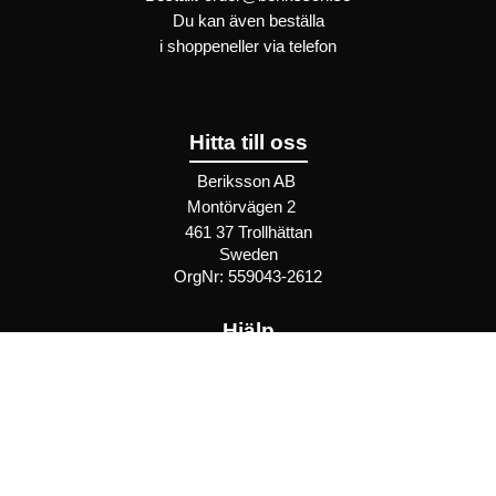
Du kan även beställa
i
shoppen
eller
via telefon
Hitta till oss
Beriksson AB
Montörvägen 2
​
461 37 Trollhättan
Sweden
OrgNr: 559043-2612
Hjälp
Bli återförsäljare
FAQ
Återförsäljare - Villkor
Privatkund - Villkor