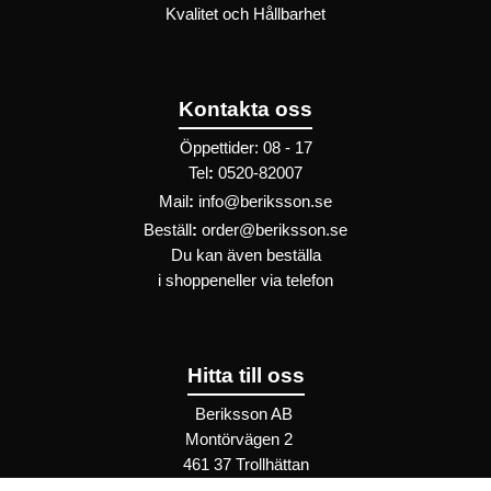
Kvalitet och Hållbarhet
Kontakta oss
Öppettider: 08 - 17
Tel
:
0520-82007
Mail
:
info@beriksson.se
Beställ
:
order@beriksson.se
Du kan även beställa
i
shoppen
eller
via telefon
Hitta till oss
Beriksson AB
Montörvägen 2
​
461 37 Trollhättan
Sweden