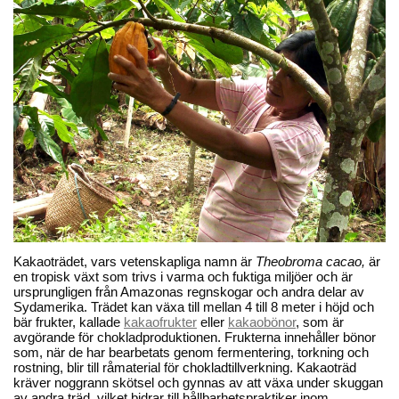
Kakaoträdet, vars vetenskapliga namn är
Theobroma cacao,
är
en tropisk växt som trivs i varma och fuktiga miljöer och är
ursprungligen från Amazonas regnskogar och andra delar av
Sydamerika. Trädet kan växa till mellan 4 till 8 meter i höjd och
bär frukter, kallade
kakaofrukter
eller
kakaobönor
, som är
avgörande för chokladproduktionen. Frukterna innehåller bönor
som, när de har bearbetats genom fermentering, torkning och
rostning, blir till råmaterial för chokladtillverkning. Kakaoträd
kräver noggrann skötsel och gynnas av att växa under skuggan
av andra träd, vilket bidrar till hållbarhetspraktiker inom