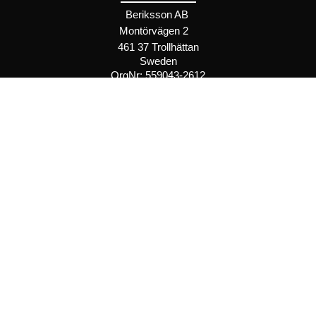
Beriksson AB
Montörvägen 2
​
461 37 Trollhättan
Sweden
OrgNr: 559043-2612
Hjälp
Bli återförsäljare
FAQ
Återförsäljare - Villkor
Privatkund - Villkor
Inspiration
Recept
Trender
Chokopedia
Förvara chokladen rätt