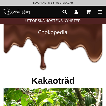
LEVERANSTID 1-5 ARBETSDAGAR
EN VÄRLD AV PRISBELÖNTA DELIKATESSER & DRYCKER
UTFORSKA HÖSTENS NYHETER
Kakaoträd