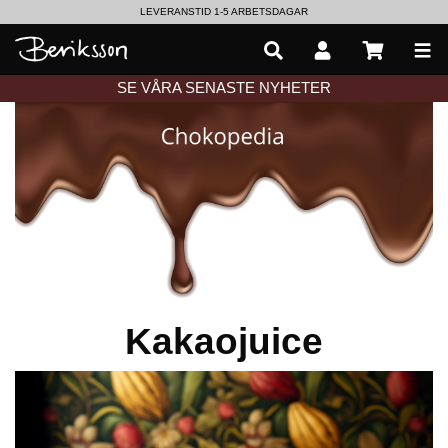
LEVERANSTID 1-5 ARBETSDAGAR
EN VÄRLD AV PRISBELÖNTA DELIKATESSER & DRYCKER
SE VÅRA SENASTE NYHETER
Kakaojuice