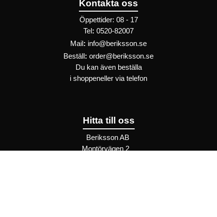
Kontakta oss
Öppettider: 08 - 17
Tel
:
0520-82007
Mail
:
info@beriksson.se
Beställ
:
order@beriksson.se
Du kan även beställa
i
shoppen
eller
via telefon
Hitta till oss
Beriksson AB
Montörvägen 2
​
461 37 Trollhättan
Sweden
OrgNr: 559043-2612
Hjälp