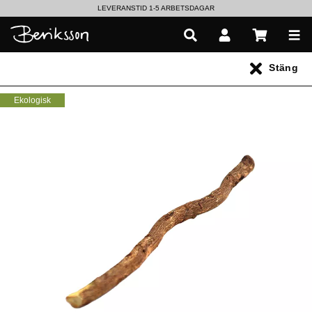
LEVERANSTID 1-5 ARBETSDAGAR
EN VÄRLD AV PRISBELÖNTA DELIKATESSER & DRYCKER
Stäng
UTFORSKA HÖSTENS NYHETER
Ekologisk
Alla produkter
** Inga produkter hittades **