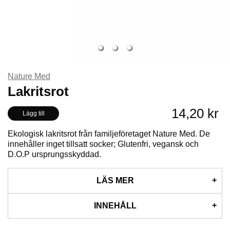
Nature Med
Lakritsrot
14,20 kr
Lägg till
Ekologisk lakritsrot från familjeföretaget Nature Med. De
innehåller inget tillsatt socker; Glutenfri, vegansk och
D.O.P ursprungsskyddad.
LÄS MER
Använd den som en läcker drinkpinne, hyvla av den och
INNEHÅLL
använd som ingrediens i bakverk och mat eller tugga på den
som den är för avslappning.
Ingredienser: 100% lakrits. Lakrits i stor dos påverkar