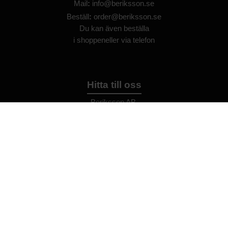
Mail
:
info@beriksson.se
Beställ
:
order@beriksson.se
Du kan även beställa
i
shoppen
eller
via telefon
Hitta till oss
Beriksson AB
Montörvägen 2
​
461 37 Trollhättan
Sweden
OrgNr: 559043-2612
Hjälp
Bli återförsäljare
FAQ
Återförsäljare - Villkor