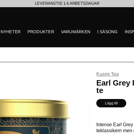
LEVERANSTID 1-5 ARBETSDAGAR
EN VÄRLD AV PRISBELÖNTA DELIKATESSER & DRYCKER
NYHETER
PRODUKTER
VARUMÄRKEN
I SÄSONG
INS
UTFORSKA HÖSTENS NYHETER
Kusmi Tea
** Inga produkter hittade
Earl Grey 
te
Lägg till
Intense Earl Grey
teklassikern men m