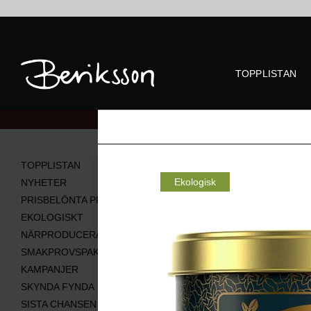
TOPPLISTAN
Alla produkter
TOPPLISTAN
Ekologisk
NYHETER
PRISBELÖNTA PRODUKTER
EKOLOGISKT
NÄRPRODUCERAT
SMAKPROVSPAKET
KAMPANJER
SKYNDA FYNDA
SISTA CHANSEN