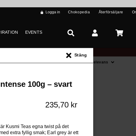
Logga in
Chokopedia
Återförsäljare
O
PIRATION
EVENTS
Stäng
Sortera på
Relevans
s **
Intense 100g – svart
235,70 kr
 är Kusmi Teas egna twist på det
ed extra fyllig smak; Earl grey är ett