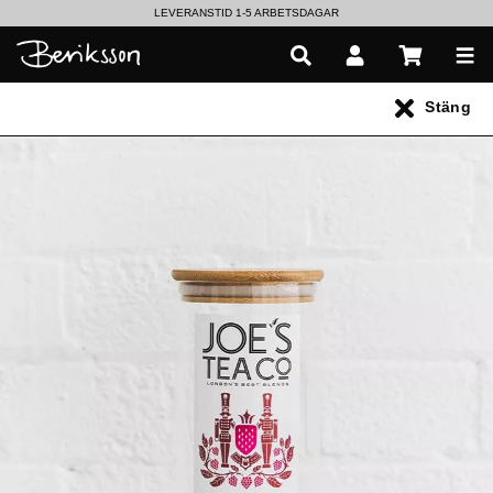
LEVERANSTID 1-5 ARBETSDAGAR
EN VÄRLD AV PRISBELÖNTA DELIKATESSER & DRYCKER
Stäng
UTFORSKA HÖSTENS NYHETER
Alla produkter
** Inga produkter hittades **