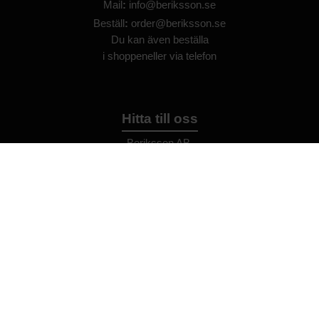
Mail
:
info@beriksson.se
Beställ
:
order@beriksson.se
Du kan även beställa
i
shoppen
eller
via telefon
Hitta till oss
Beriksson AB
Montörvägen 2
​
461 37 Trollhättan
Sweden
OrgNr: 559043-2612
Hjälp
Bli återförsäljare
FAQ
Återförsäljare - Villkor