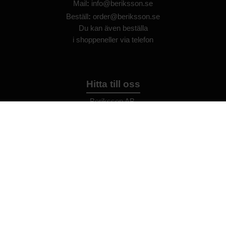
Mail
:
info@beriksson.se
Beställ
:
order@beriksson.se
Du kan även beställa
i
shoppen
eller
via telefon
Hitta till oss
Beriksson AB
Montörvägen 2
​
461 37 Trollhättan
Sweden
OrgNr: 559043-2612
Hjälp
Bli återförsäljare
FAQ
Återförsäljare - Villkor