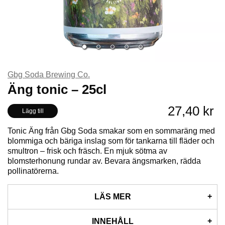
Gbg Soda Brewing Co.
Äng tonic – 25cl
27,40 kr
Lägg till
Tonic Äng från Gbg Soda smakar som en sommaräng med
blommiga och bäriga inslag som för tankarna till fläder och
smultron – frisk och fräsch. En mjuk sötma av
blomsterhonung rundar av. Bevara ängsmarken, rädda
pollinatörerna.
LÄS MER
Gbg Soda strävar efter att göra intressanta alkoholfria
INNEHÅLL