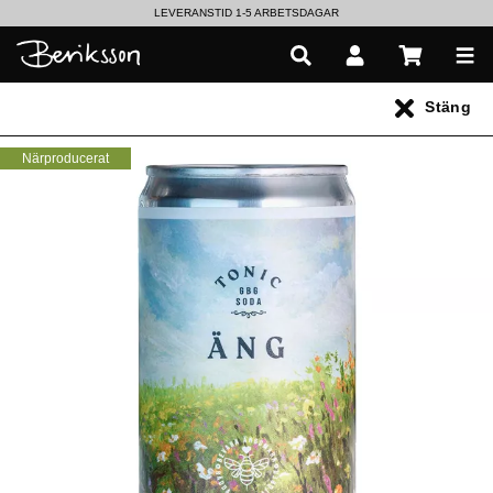
LEVERANSTID 1-5 ARBETSDAGAR
EN VÄRLD AV PRISBELÖNTA DELIKATESSER & DRYCKER
Stäng
UTFORSKA HÖSTENS NYHETER
Närproducerat
Alla produkter
** Inga produkter hittades **