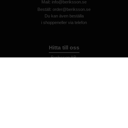
Mail
:
info@beriksson.se
Beställ
:
order@beriksson.se
Du kan även beställa
i
shoppen
eller
via telefon
Hitta till oss
Beriksson AB
Montörvägen 2
​
461 37 Trollhättan
Sweden
OrgNr: 559043-2612
Hjälp
Bli återförsäljare
FAQ
Återförsäljare - Villkor