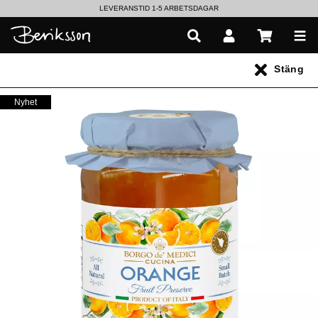
LEVERANSTID 1-5 ARBETSDAGAR
EN VÄRLD AV PRISBELÖNTA DELIKATESSER & DRYCKER
Stäng
UTFORSKA HÖSTENS NYHETER
Nyhet
Alla produkter
** Inga produkter hittades **