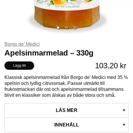
Borgo de’ Medici
Apelsinmarmelad – 330g
103,20 kr
Lägg till
Klassisk apelsinmarmelad från Borgo de’ Medici med 35 %
apelsin och tydlig citrussmak. Passar utmärkt till
frukostmackan där ost och apelsinmarmelad tillsammans
blivit en klassiker som älskas av både stora och små.
LÄS MER
Apelsinmarmelad från Borgo de’ Medici tillverkad med 35 %
INNEHÅLL
apelsin. Marmeladen har en tydlig apelsinsmak och en