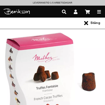
LEVERANSTID 1-5 ARBETSDAGAR
EN VÄRLD AV PRISBELÖNTA DELIKATESSER & DRYCKER
Stäng
UTFORSKA HÖSTENS NYHETER
Varumärken
>
Mathez
Oemotståndlig krämig fransk
tryffel
Alaüs Mathez startade sin verksamhet 1934 med visionen att
skapa den perfekta tryffeln genom ett gott hantverk och naturliga