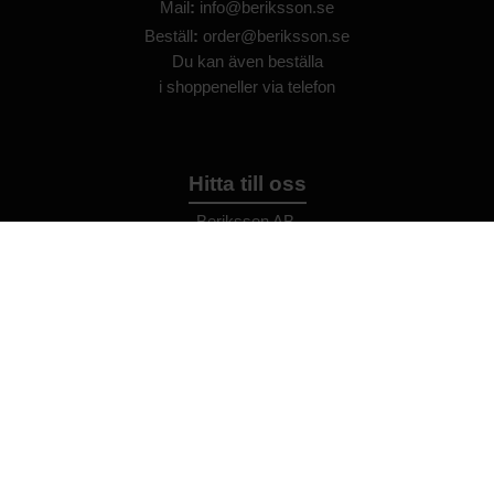
Mail
:
info@beriksson.se
Beställ
:
order@beriksson.se
Du kan även beställa
i
shoppen
eller
via telefon
Hitta till oss
Beriksson AB
Montörvägen 2
​
461 37 Trollhättan
Sweden
OrgNr: 559043-2612
Hjälp
Bli återförsäljare
FAQ
Återförsäljare - Villkor