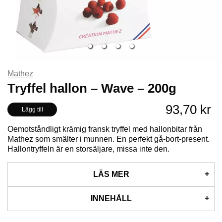
råvaror. Mathez har genom åren utvecklat en läcker textur,
arom och smak för att få den perfekta tryffelupplevelsen. Den
optimala smält-i-munnen-upplevelse, självklart utan tillsatser.
Läs mer.
** Inga produkter hittades **
Mathez
Tryffel hallon – Wave – 200g
93,70 kr
Lägg till
Oemotståndligt krämig fransk tryffel med hallonbitar från
Mathez som smälter i munnen. En perfekt gå-bort-present.
Hallontryffeln är en storsäljare, missa inte den.
LÄS MER
Tryffel är exempelvis en läcker avslutning på en god middag
INNEHÅLL
och en bra kombination till en god kopp kaffe.
Asken innehåller ca 22 tryfflar per ask.
Ingredienser: Vegetabiliskt fett (kokos- palmkärneolja*),