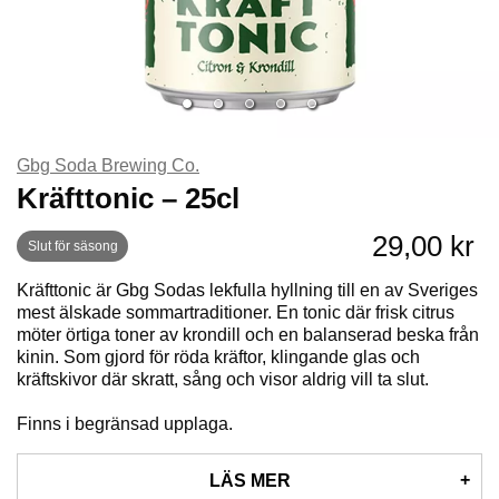
Det kan var olika saker som exempelvis en lite högre syra,
chilihetta eller beska. Gbg Soda är ett systerbryggeri till Vega
Bryggeri.
Läs mer
.
** Inga produkter hittades **
Gbg Soda Brewing Co.
Kräfttonic – 25cl
29,00 kr
Slut för säsong
Kräfttonic är Gbg Sodas lekfulla hyllning till en av Sveriges
mest älskade sommartraditioner. En tonic där frisk citrus
möter örtiga toner av krondill och en balanserad beska från
kinin. Som gjord för röda kräftor, klingande glas och
kräftskivor där skratt, sång och visor aldrig vill ta slut.
Finns i begränsad upplaga.
LÄS MER