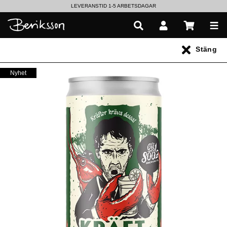
LEVERANSTID 1-5 ARBETSDAGAR
EN VÄRLD AV PRISBELÖNTA DELIKATESSER & DRYCKER
Stäng
UTFORSKA HÖSTENS NYHETER
Nyhet
Varumärken
>
Gbg Soda
Hantverkssoda från Göteborg
Gbg Soda strävar efter att göra intressanta alkoholfria drycker
som inte är för söta. De adderar ofta en liten twist i dryckerna.