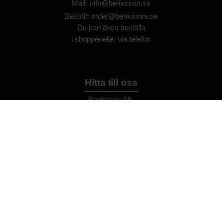
Mail
:
info@beriksson.se
Beställ
:
order@beriksson.se
Du kan även beställa
i
shoppen
eller
via telefon
Hitta till oss
Beriksson AB
Montörvägen 2
​
461 37 Trollhättan
Sweden
OrgNr: 559043-2612
Hjälp
Bli återförsäljare
FAQ
Återförsäljare - Villkor