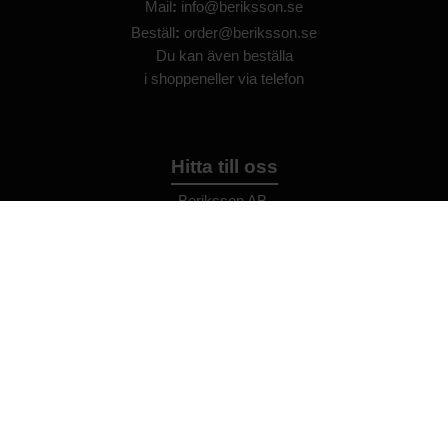
Mail
:
info@beriksson.se
Beställ
:
order@beriksson.se
Du kan även beställa
i
shoppen
eller
via telefon
Hitta till oss
Beriksson AB
Montörvägen 2
​
461 37 Trollhättan
Sweden
OrgNr: 559043-2612
Hjälp
Bli återförsäljare
FAQ
Återförsäljare - Villkor