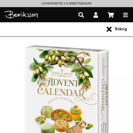
LEVERANSTID 1-5 ARBETSDAGAR
EN VÄRLD AV PRISBELÖNTA DELIKATESSER & DRYCKER
Stäng
UTFORSKA HÖSTENS NYHETER
Alla produkter
** Inga produkter hittades **